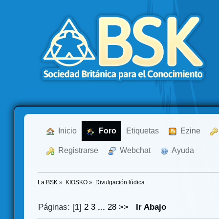
  Inicio
  Foro
Etiquetas
  Ezine
  Registrarse
  Webchat
  Ayuda
La BSK
»
KIOSKO
»
Divulgación lúdica
Páginas: [
1
]
2
3
...
28
>>
Ir Abajo