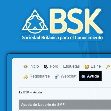
  Inicio
  Foro
Etiquetas
  Ezine
  Registrarse
  Webchat
  Ayuda
La BSK
»
Ayuda
Ayuda de Usuario de SMF