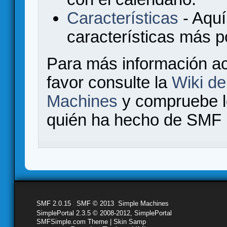
Características
- Aquí
características más 
Para más información a
favor consulte la
Wiki d
Machines
y compruebe 
quién ha hecho de SMF l
SMF 2.0.15
|
SMF © 2013
,
Simple Machines
SimplePortal 2.3.5 © 2008-2012, SimplePortal
SMFSimple.com Theme | Skin Samp