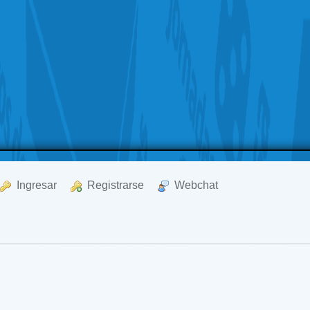
  Ingresar
  Registrarse
  Webchat