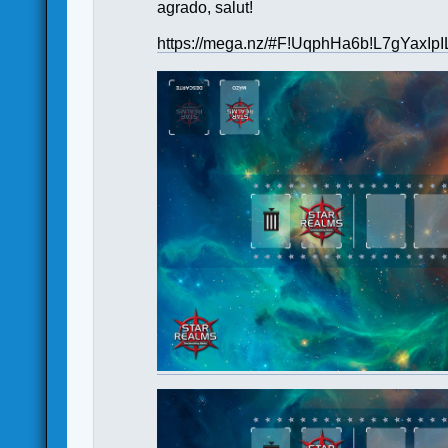
agrado, salut!
https://mega.nz/#F!UqphHa6b!L7gYaxI