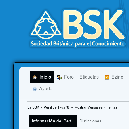
  Inicio
  Foro
Etiquetas
  Ezine
  Ayuda
La BSK
»
Perfil de Txus78 
»
Mostrar Mensajes
»
Temas
Información del Perfil
Distinciones