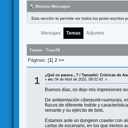
Mostrar Mensajes
Esta sección te permite ver todos los posts escritos
Mensajes
Temas
Adjuntos
Temas - Txus78
Páginas: [
1
]
2
>>
¿Qué os parece...?
/
Tamashii: Crónicas de As
1
«
en:
04 de Abril de 2025, 09:02:43 »
Buenos días, os dejo mis impresiones so
De ambientación ciberpunk+samurais, en
físicos de diferente índole y característ
reinante y su ejército de bots.
Estamos ante un dungeon crawler con alg
cartas de escenario, en los que iremos a