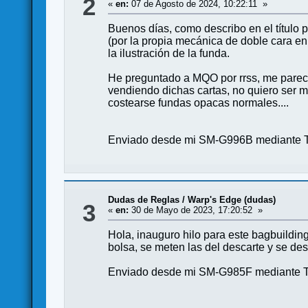
2
«
en:
07 de Agosto de 2024, 10:22:11 »
Buenos días, como describo en el título
(por la propia mecánica de doble cara en
la ilustración de la funda.
He preguntado a MQO por rrss, me parece
vendiendo dichas cartas, no quiero ser 
costearse fundas opacas normales....
Enviado desde mi SM-G996B mediante T
Dudas de Reglas
/
Warp's Edge (dudas)
3
«
en:
30 de Mayo de 2023, 17:20:52 »
Hola, inauguro hilo para este bagbuildin
bolsa, se meten las del descarte y se d
Enviado desde mi SM-G985F mediante T