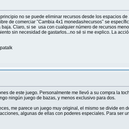
 principio no se puede eliminar recursos desde los espacios d
 libre de comerciar "Cambia 4x1 monedas/recursos" se específic
a baja. Claro, si se usa con cualquier número de recursos menor
ento sin necesidad de gastarlos...no sé si me explico. La acció
patalk
ones de este juego. Personalmente me llevó a su compra la toch
tengo ningún juego de bazas, y menos exclusivo para dos.
eces, me parece un juego muy original, el mismo se divide en d
acciones, algunas de ellas con poderes especiales. Para ser un f