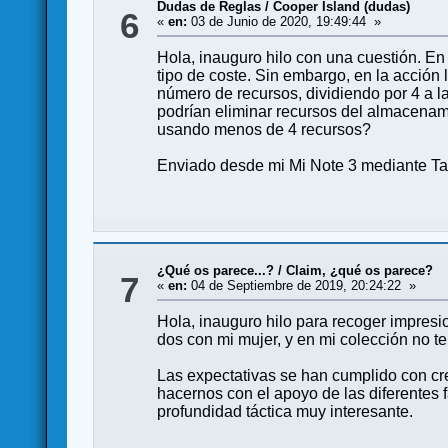
Dudas de Reglas
/
Cooper Island (dudas)
6
«
en:
03 de Junio de 2020, 19:49:44 »
Hola, inauguro hilo con una cuestión. En
tipo de coste. Sin embargo, en la acción
número de recursos, dividiendo por 4 a l
podrían eliminar recursos del almacenami
usando menos de 4 recursos?
Enviado desde mi Mi Note 3 mediante Ta
¿Qué os parece...?
/
Claim, ¿qué os parece?
7
«
en:
04 de Septiembre de 2019, 20:24:22 »
Hola, inauguro hilo para recoger impresi
dos con mi mujer, y en mi colección no 
Las expectativas se han cumplido con cr
hacernos con el apoyo de las diferentes f
profundidad táctica muy interesante.