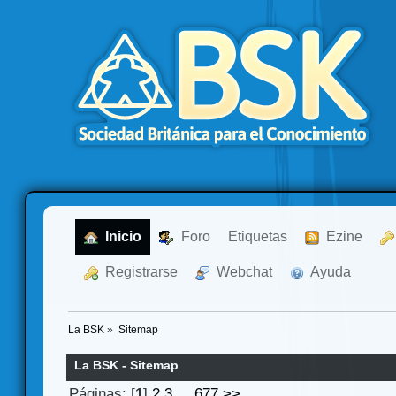
  Inicio
  Foro
Etiquetas
  Ezine
  Registrarse
  Webchat
  Ayuda
La BSK
»
Sitemap
La BSK - Sitemap
Páginas: [
1
]
2
3
...
677
>>