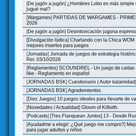
[
De jugón a jugón
]
¿Hombres Lobo es más simple q
jugué mal?
[
Wargames
]
PARTIDAS DE WARGAMES - PRIM
2026
[
De jugón a jugón
]
Desintoxicación jugona expres
[
Divulgación lúdica
]
Charlando con la Chica WOM | 
mejores insertos para juegos
[
Jornadas
]
Jornada de juegos de estrategia históri
Rei: 03/10/2026
[
Reglamentos
]
SCOUNDREL - Un juego de cartas en
like - Reglamento en español
[
JORNADAS BSK
]
Cuestionario ( Autor kalamidad
[
JORNADAS BSK
]
Agrademientos
[
Diez Juegos
]
10 juegos ideales para llevarte de 
[
Novedades / Actualidad
]
Gloom of Kilforth.
[
Podcasts
]
[Tres Flanquean Juntos] 13 - Desde Ru
[
Ayudadme a elegir: ¿Qué juego me compro?
]
Mejo
para jugar adultos y niños