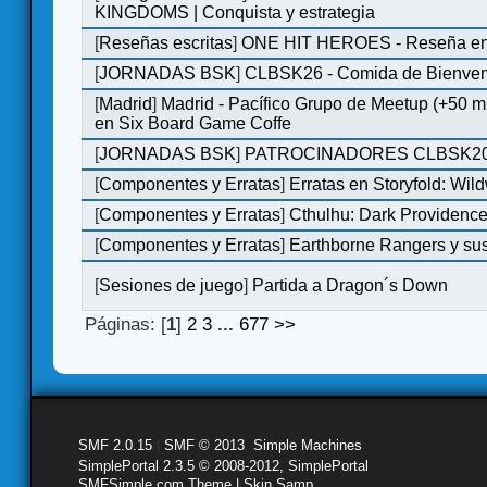
KINGDOMS | Conquista y estrategia
[
Reseñas escritas
]
ONE HIT HEROES - Reseña en 
[
JORNADAS BSK
]
CLBSK26 - Comida de Bienve
[
Madrid
]
Madrid - Pacífico Grupo de Meetup (+50 
en Six Board Game Coffe
[
JORNADAS BSK
]
PATROCINADORES CLBSK2
[
Componentes y Erratas
]
Erratas en Storyfold: Wi
[
Componentes y Erratas
]
Cthulhu: Dark Providence 
[
Componentes y Erratas
]
Earthborne Rangers y sus
[
Sesiones de juego
]
Partida a Dragon´s Down
Páginas: [
1
]
2
3
...
677
>>
SMF 2.0.15
|
SMF © 2013
,
Simple Machines
SimplePortal 2.3.5 © 2008-2012, SimplePortal
SMFSimple.com Theme | Skin Samp