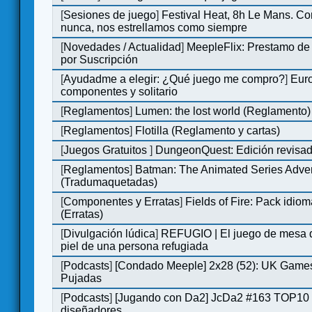
[
Sesiones de juego
]
Festival Heat, 8h Le Mans. C
nunca, nos estrellamos como siempre
[
Novedades / Actualidad
]
MeepleFlix: Prestamo de
por Suscripción
[
Ayudadme a elegir: ¿Qué juego me compro?
]
Eur
componentes y solitario
[
Reglamentos
]
Lumen: the lost world (Reglamento)
[
Reglamentos
]
Flotilla (Reglamento y cartas)
[
Juegos Gratuitos
]
DungeonQuest: Edición revisad
[
Reglamentos
]
Batman: The Animated Series Adve
(Tradumaquetadas)
[
Componentes y Erratas
]
Fields of Fire: Pack id
(Erratas)
[
Divulgación lúdica
]
REFUGIO | El juego de mesa q
piel de una persona refugiada
[
Podcasts
]
[Condado Meeple] 2x28 (52): UK Games
Pujadas
[
Podcasts
]
[Jugando con Da2] JcDa2 #163 TOP10 
diseñadores