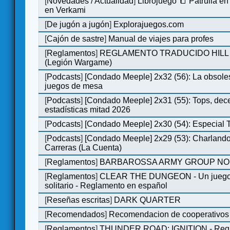
[
Novedades / Actualidad
]
Librojuego 📒 Patrulla en
en Verkami
[
De jugón a jugón
]
Explorajuegos.com
[
Cajón de sastre
]
Manual de viajes para profes
[
Reglamentos
]
REGLAMENTO TRADUCIDO HILL
(Legión Wargame)
[
Podcasts
]
[Condado Meeple] 2x32 (56): La obsole
juegos de mesa
[
Podcasts
]
[Condado Meeple] 2x31 (55): Tops, dec
estadísticas mitad 2026
[
Podcasts
]
[Condado Meeple] 2x30 (54): Especial
[
Podcasts
]
[Condado Meeple] 2x29 (53): Charlando
Carreras (La Cuenta)
[
Reglamentos
]
BARBAROSSA ARMY GROUP NO
[
Reglamentos
]
CLEAR THE DUNGEON - Un juego 
solitario - Reglamento en español
[
Reseñas escritas
]
DARK QUARTER
[
Recomendados
]
Recomendacion de cooperativos 
[
Reglamentos
]
THUNDER ROAD: IGNITION - Regl