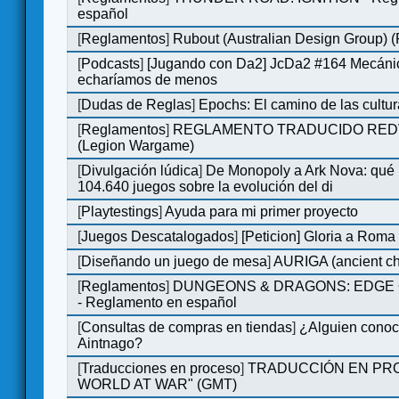
español
[
Reglamentos
]
Rubout (Australian Design Group) 
[
Podcasts
]
[Jugando con Da2] JcDa2 #164 Mecáni
echaríamos de menos
[
Dudas de Reglas
]
Epochs: El camino de las cultu
[
Reglamentos
]
REGLAMENTO TRADUCIDO RED
(Legion Wargame)
[
Divulgación lúdica
]
De Monopoly a Ark Nova: qué
104.640 juegos sobre la evolución del di
[
Playtestings
]
Ayuda para mi primer proyecto
[
Juegos Descatalogados
]
[Peticion] Gloria a Roma
[
Diseñando un juego de mesa
]
AURIGA (ancient cha
[
Reglamentos
]
DUNGEONS & DRAGONS: EDGE 
- Reglamento en español
[
Consultas de compras en tiendas
]
¿Alguien conoce
Aintnago?
[
Traducciones en proceso
]
TRADUCCIÓN EN PRO
WORLD AT WAR" (GMT)