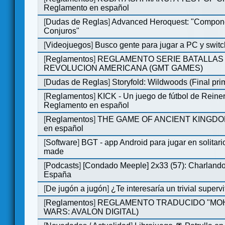
Reglamento en español
[
Dudas de Reglas
]
Advanced Heroquest: "Compon
Conjuros"
[
Videojuegos
]
Busco gente para jugar a PC y switc
[
Reglamentos
]
REGLAMENTO SERIE BATALLAS 
REVOLUCION AMERICANA (GMT GAMES)
[
Dudas de Reglas
]
Storyfold: Wildwoods (Final prim
[
Reglamentos
]
KICK - Un juego de fútbol de Reiner
Reglamento en español
[
Reglamentos
]
THE GAME OF ANCIENT KINGDOM
en español
[
Software
]
BGT - app Android para jugar en solitari
made
[
Podcasts
]
[Condado Meeple] 2x33 (57): Charlan
España
[
De jugón a jugón
]
¿Te interesaría un trivial super
[
Reglamentos
]
REGLAMENTO TRADUCIDO "MOH
WARS: AVALON DIGITAL)