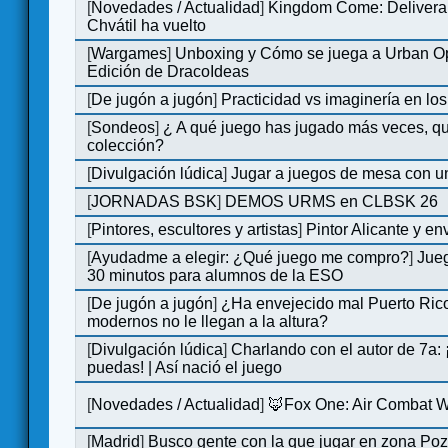
[
Novedades / Actualidad
]
Kingdom Come: Delivera
Chvátil ha vuelto
[
Wargames
]
Unboxing y Cómo se juega a Urban Op
Edición de DracoIdeas
[
De jugón a jugón
]
Practicidad vs imaginería en lo
[
Sondeos
]
¿ A qué juego has jugado más veces, qu
colección?
[
Divulgación lúdica
]
Jugar a juegos de mesa con u
[
JORNADAS BSK
]
DEMOS URMS en CLBSK 26
[
Pintores, escultores y artistas
]
Pintor Alicante y en
[
Ayudadme a elegir: ¿Qué juego me compro?
]
Jue
30 minutos para alumnos de la ESO
[
De jugón a jugón
]
¿Ha envejecido mal Puerto Rico
modernos no le llegan a la altura?
[
Divulgación lúdica
]
Charlando con el autor de 7a:
puedas! | Así nació el juego
[
Novedades / Actualidad
]
🦊Fox One: Air Combat 
[
Madrid
]
Busco gente con la que jugar en zona Po