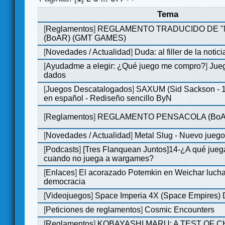
Tema
[
Reglamentos
]
REGLAMENTO TRADUCIDO DE 
(BoAR) (GMT GAMES)
[
Novedades / Actualidad
]
Duda: al filler de la notici
[
Ayudadme a elegir: ¿Qué juego me compro?
]
Jueg
dados
[
Juegos Descatalogados
]
SAXUM (Sid Sackson - 
en español - Rediseño sencillo ByN
[
Reglamentos
]
REGLAMENTO PENSACOLA (BoA
[
Novedades / Actualidad
]
Metal Slug - Nuevo jueg
[
Podcasts
]
[Tres Flanquean Juntos]14-¿A qué jue
cuando no juega a wargames?
[
Enlaces
]
El acorazado Potemkin en Weichar lucha
democracia
[
Videojuegos
]
Space Imperia 4X (Space Empires) D
[
Peticiones de reglamentos
]
Cosmic Encounters
[
Reglamentos
]
KOBAYASHI MARU: A TEST OF 