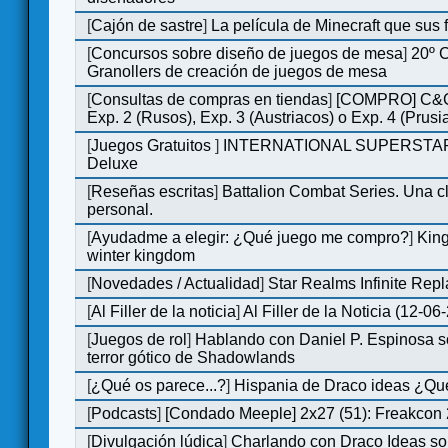
[
Cajón de sastre
]
La película de Minecraft que sus 
[
Concursos sobre diseño de juegos de mesa
]
20º 
Granollers de creación de juegos de mesa
[
Consultas de compras en tiendas
]
[COMPRO] C&C
Exp. 2 (Rusos), Exp. 3 (Austriacos) o Exp. 4 (Prusi
[
Juegos Gratuitos
]
INTERNATIONAL SUPERSTA
Deluxe
[
Reseñas escritas
]
Battalion Combat Series. Una cl
personal.
[
Ayudadme a elegir: ¿Qué juego me compro?
]
King
winter kingdom
[
Novedades / Actualidad
]
Star Realms Infinite Repl
[
Al Filler de la noticia
]
Al Filler de la Noticia (12-06
[
Juegos de rol
]
Hablando con Daniel P. Espinosa s
terror gótico de Shadowlands
[
¿Qué os parece...?
]
Hispania de Draco ideas ¿Qu
[
Podcasts
]
[Condado Meeple] 2x27 (51): Freakcon
[
Divulgación lúdica
]
Charlando con Draco Ideas s