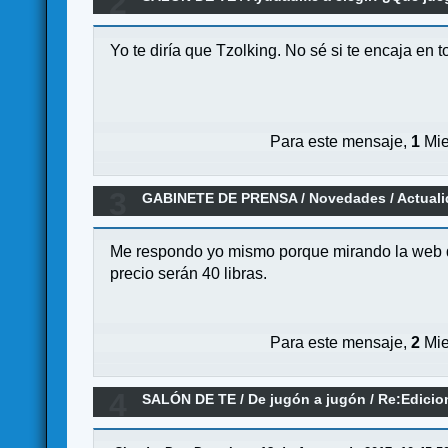
2
Chartestone pero sin Legacy
Yo te diría que Tzolking. No sé si te encaja en 
Para este mensaje,
1
Mie
3
GABINETE DE PRENSA
/
Novedades / Actual
Me respondo yo mismo porque mirando la web de
precio serán 40 libras.
Para este mensaje,
2
Mie
4
SALÓN DE TE
/
De jugón a jugón
/
Re:Edicion