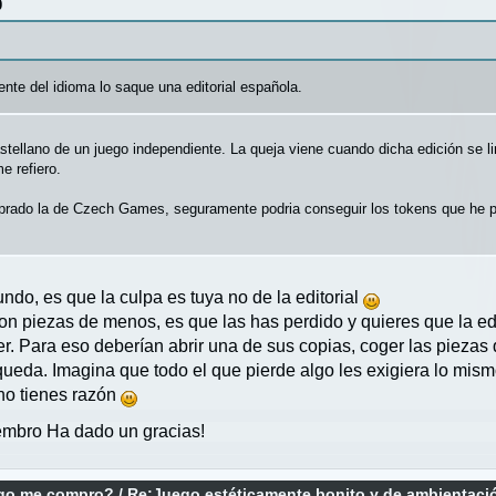
0
nte del idioma lo saque una editorial española.
stellano de un juego independiente. La queja viene cuando dicha edición se l
e refiero.
prado la de Czech Games, seguramente podria conseguir los tokens que he per
do, es que la culpa es tuya no de la editorial
n piezas de menos, es que las has perdido y quieres que la edit
er. Para eso deberían abrir una de sus copias, coger las piezas q
ueda. Imagina que todo el que pierde algo les exigiera lo mism
no tienes razón
mbro Ha dado un gracias!
ego me compro?
/
Re:Juego estéticamente bonito y de ambientaci