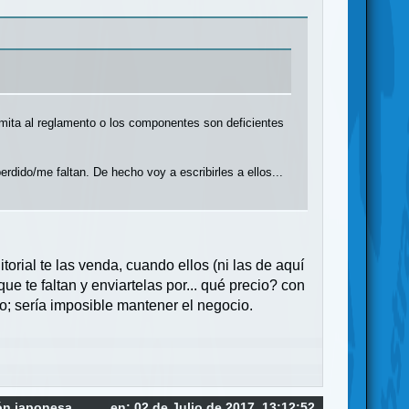
imita al reglamento o los componentes son deficientes
dido/me faltan. De hecho voy a escribirles a ellos...
orial te las venda, cuando ellos (ni las de aquí
ue te faltan y enviartelas por... qué precio? con
o; sería imposible mantener el negocio.
ón japonesa
en: 02 de Julio de 2017, 13:12:52