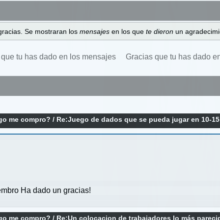
gracias. Se mostraran los
mensajes
en los que
te dieron
un agradecimi
 que tu has dado en los mensajes
Gracias que tu has dado e
ego me compro?
/
Re:Juego de dados que se pueda jugar en 10-1
mbro Ha dado un gracias!
ego me compro?
/
Re:Un colocacion de trabajadores lo más pareci