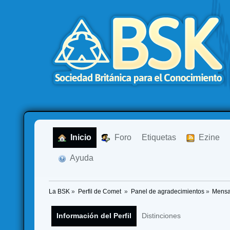
  Inicio
  Foro
Etiquetas
  Ezine
  Ayuda
La BSK
»
Perfil de Comet 
»
Panel de agradecimientos
»
Mensa
Información del Perfil
Distinciones