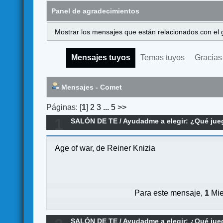
Panel de agradecimientos
Mostrar los mensajes que están relacionados con el 
Mensajes tuyos
Temas tuyos
Gracias
Mensajes - Comet
Páginas: [
1
]
2
3
...
5
>>
1
SALÓN DE TE
/
Ayudadme a elegir: ¿Qué ju
Age of war, de Reiner Knizia
Para este mensaje,
1
Mie
SALÓN DE TE
/
Ayudadme a elegir: ¿Qué ju