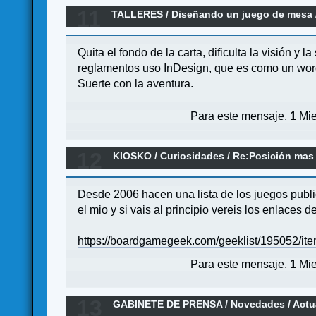
11
TALLERES
/
Diseñando un juego de mesa
Quita el fondo de la carta, dificulta la visión y
reglamentos uso InDesign, que es como un word
Suerte con la aventura.
Para este mensaje,
1
Mie
12
KIOSKO
/
Curiosidades
/
Re:Posición mas 
Desde 2006 hacen una lista de los juegos publ
el mio y si vais al principio vereis los enlaces de
https://boardgamegeek.com/geeklist/195052/i
Para este mensaje,
1
Mie
13
GABINETE DE PRENSA
/
Novedades / Actu