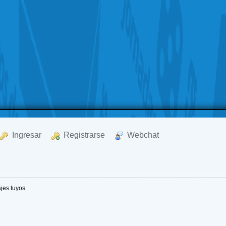
  Ingresar
  Registrarse
  Webchat
jes tuyos