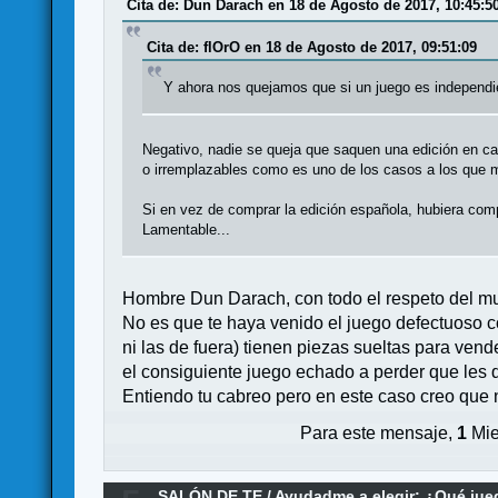
Cita de: Dun Darach en 18 de Agosto de 2017, 10:45:5
Cita de: flOrO en 18 de Agosto de 2017, 09:51:09
Y ahora nos quejamos que si un juego es independie
Negativo, nadie se queja que saquen una edición en ca
o irremplazables como es uno de los casos a los que m
Si en vez de comprar la edición española, hubiera com
Lamentable...
Hombre Dun Darach, con todo el respeto del mun
No es que te haya venido el juego defectuoso co
ni las de fuera) tienen piezas sueltas para vend
el consiguiente juego echado a perder que les q
Entiendo tu cabreo pero en este caso creo que 
Para este mensaje,
1
Mie
SALÓN DE TE
/
Ayudadme a elegir: ¿Qué ju