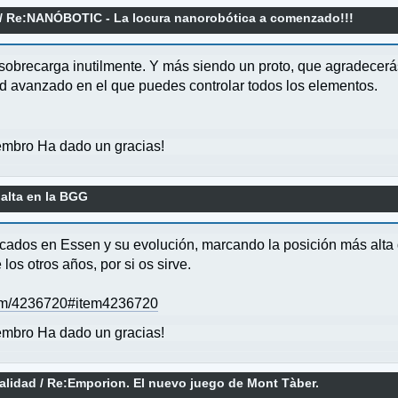
/
Re:NANÓBOTIC - La locura nanorobótica a comenzado!!!
 la sobrecarga inutilmente. Y más siendo un proto, que agradecerá
 avanzado en el que puedes controlar todos los elementos.
mbro Ha dado un gracias!
alta en la BGG
icados en Essen y su evolución, marcando la posición más alt
 los otros años, por si os sirve.
tem/4236720#item4236720
mbro Ha dado un gracias!
alidad
/
Re:Emporion. El nuevo juego de Mont Tàber.