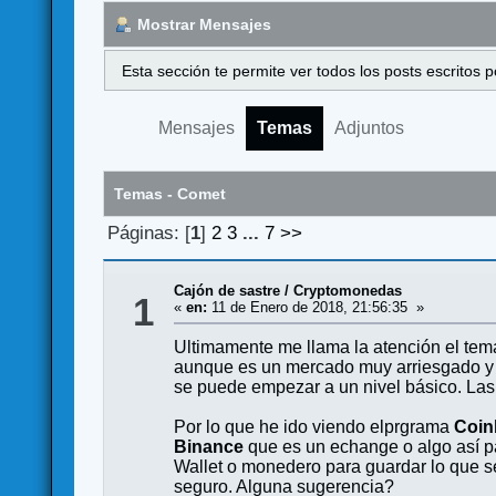
Mostrar Mensajes
Esta sección te permite ver todos los posts escritos
Mensajes
Temas
Adjuntos
Temas - Comet
Páginas: [
1
]
2
3
...
7
>>
Cajón de sastre
/
Cryptomonedas
1
«
en:
11 de Enero de 2018, 21:56:35 »
Ultimamente me llama la atención el tema
aunque es un mercado muy arriesgado y v
se puede empezar a un nivel básico. Las
Por lo que he ido viendo elprgrama
Coin
Binance
que es un echange o algo así p
Wallet o monedero para guardar lo que
seguro. Alguna sugerencia?