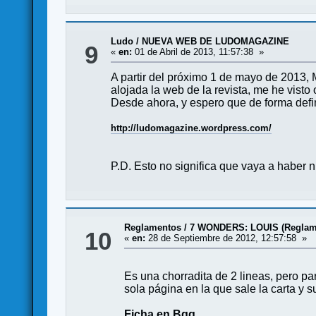
Ludo
/
NUEVA WEB DE LUDOMAGAZINE
9
«
en:
01 de Abril de 2013, 11:57:38 »
A partir del próximo 1 de mayo de 2013, 
alojada la web de la revista, me he visto 
Desde ahora, y espero que de forma defin
http://ludomagazine.wordpress.com/
P.D. Esto no significa que vaya a haber
Reglamentos
/
7 WONDERS: LOUIS (Reglam
10
«
en:
28 de Septiembre de 2012, 12:57:58 »
Es una chorradita de 2 lineas, pero pa
sola página en la que sale la carta y
Ficha en Bgg