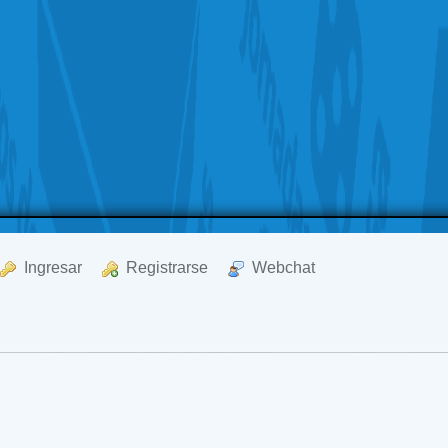
  Ingresar
  Registrarse
  Webchat