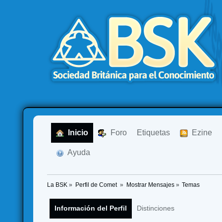
  Inicio
  Foro
Etiquetas
  Ezine
  Ayuda
La BSK
»
Perfil de Comet 
»
Mostrar Mensajes
»
Temas
Información del Perfil
Distinciones