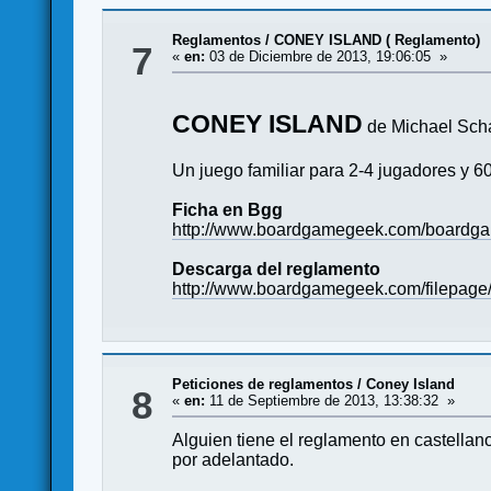
Reglamentos
/
CONEY ISLAND ( Reglamento)
7
«
en:
03 de Diciembre de 2013, 19:06:05 »
CONEY ISLAND
de Michael Sch
Un juego familiar para 2-4 jugadores y 6
Ficha en Bgg
http://www.boardgamegeek.com/boardga
Descarga del reglamento
http://www.boardgamegeek.com/filepage/
Peticiones de reglamentos
/
Coney Island
8
«
en:
11 de Septiembre de 2013, 13:38:32 »
Alguien tiene el reglamento en castellan
por adelantado.