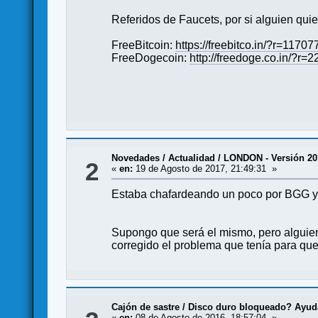
Referidos de Faucets, por si alguien qui
FreeBitcoin:
https://freebitco.in/?r=1170
FreeDogecoin:
http://freedoge.co.in/?r=
Novedades / Actualidad
/
LONDON - Versión 20
2
«
en:
19 de Agosto de 2017, 21:49:31 »
Estaba chafardeando un poco por BGG y 
Supongo que será el mismo, pero alguie
corregido el problema que tenía para que
Cajón de sastre
/
Disco duro bloqueado? Ayu
«
en:
08 de Agosto de 2016, 18:57:04 »