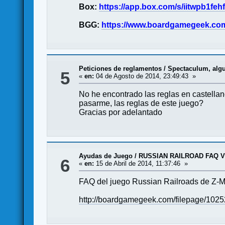
Box:
https://app.box.com/s/iitwpb1f
BGG:
https://www.boardgamegeek.com/
Peticiones de reglamentos
/
Spectaculum, algu
5
«
en:
04 de Agosto de 2014, 23:49:43 »
No he encontrado las reglas en castellan
pasarme, las reglas de este juego?
Gracias por adelantado
Ayudas de Juego
/
RUSSIAN RAILROAD FAQ V
6
«
en:
15 de Abril de 2014, 11:37:46 »
FAQ del juego Russian Railroads de Z-Ma
http://boardgamegeek.com/filepage/1025