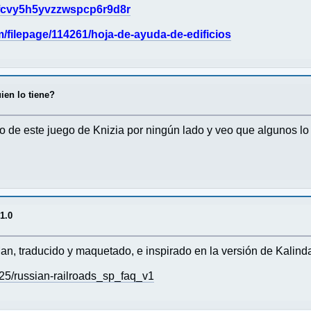
ehfcvy5h5yvzzwspcp6r9d8r
filepage/114261/hoja-de-ayuda-de-edificios
ien lo tiene?
o de este juego de Knizia por ningún lado y veo que algunos lo
1.0
n, traducido y maquetado, e inspirado en la versión de Kalind
25/russian-railroads_sp_faq_v1