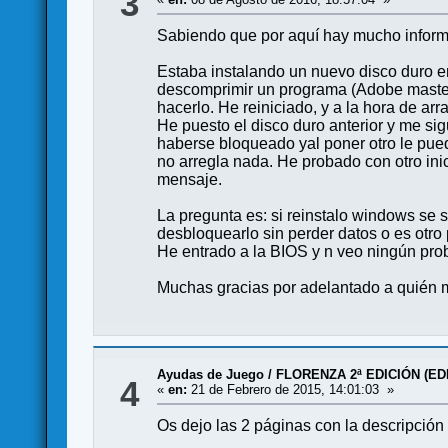
3
Sabiendo que por aquí hay mucho informát
Estaba instalando un nuevo disco duro en
descomprimir un programa (Adobe master s
hacerlo. He reiniciado, y a la hora de ar
He puesto el disco duro anterior y me si
haberse bloqueado yal poner otro le pued
no arregla nada. He probado con otro ini
mensaje.
La pregunta es: si reinstalo windows se 
desbloquearlo sin perder datos o es otro
He entrado a la BIOS y n veo ningún prob
Muchas gracias por adelantado a quién 
Ayudas de Juego
/
FLORENZA 2ª EDICIÓN (EDI
4
«
en:
21 de Febrero de 2015, 14:01:03 »
Os dejo las 2 páginas con la descripción