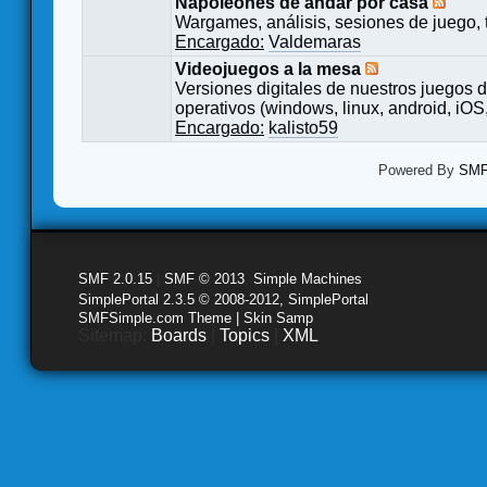
Napoleones de andar por casa
Wargames, análisis, sesiones de juego, 
Encargado:
Valdemaras
Videojuegos a la mesa
Versiones digitales de nuestros juegos d
operativos (windows, linux, android, iOS,
Encargado:
kalisto59
Powered By
SMF 
SMF 2.0.15
|
SMF © 2013
,
Simple Machines
SimplePortal 2.3.5 © 2008-2012, SimplePortal
SMFSimple.com Theme | Skin Samp
Sitemap:
Boards
|
Topics
|
XML