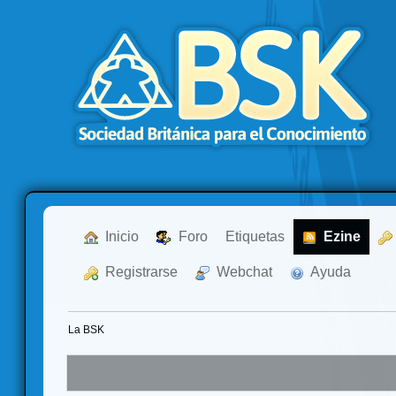
  Inicio
  Foro
Etiquetas
  Ezine
  Registrarse
  Webchat
  Ayuda
La BSK