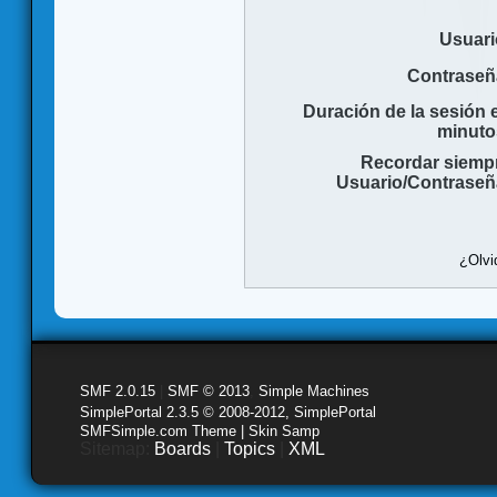
Usuari
Contraseñ
Duración de la sesión 
minuto
Recordar siemp
Usuario/Contraseñ
¿Olvi
SMF 2.0.15
|
SMF © 2013
,
Simple Machines
SimplePortal 2.3.5 © 2008-2012, SimplePortal
SMFSimple.com Theme | Skin Samp
Sitemap:
Boards
|
Topics
|
XML