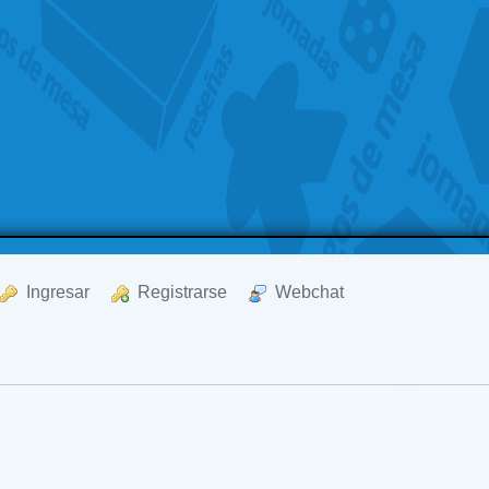
  Ingresar
  Registrarse
  Webchat