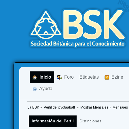
  Inicio
  Foro
Etiquetas
  Ezine
  Ayuda
La BSK
»
Perfil de toyotaabaft 
»
Mostrar Mensajes
»
Mensajes
Información del Perfil
Distinciones