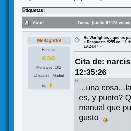
Etiquetas:
Autor
Tema: (Leído 97478 veces
Re:Warfighter, ¿qué os pa
Mellagar89
«
Respuesta #255 en:
11 de
19:24:47 »
Habitual
Cita de: narci
Mensajes: 102
12:35:26
Ubicación: Madrid
...una cosa...
es, y punto? Q
manual que pud
gusto