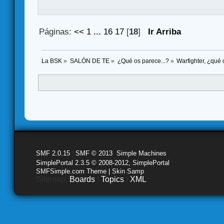
Páginas:
<<
1
...
16
17
[
18
]
Ir Arriba
La BSK
»
SALÓN DE TE
»
¿Qué os parece...?
»
Warfighter, ¿qué
SMF 2.0.15
|
SMF © 2013
,
Simple Machines
SimplePortal 2.3.5 © 2008-2012, SimplePortal
SMFSimple.com Theme | Skin Samp
Sitemap:
Boards
|
Topics
|
XML