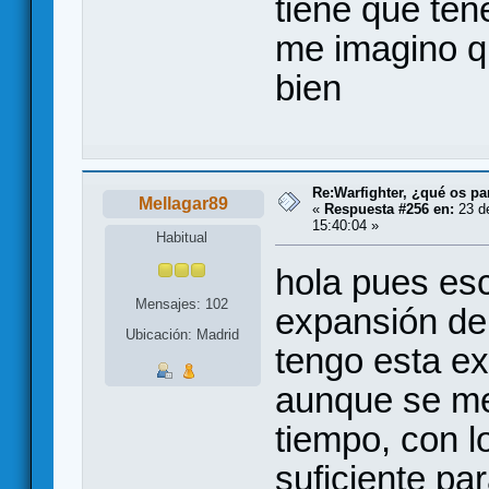
tiene que tene
me imagino q
bien
Re:Warfighter, ¿qué os pa
Mellagar89
«
Respuesta #256 en:
23 de
15:40:04 »
Habitual
hola pues es
Mensajes: 102
expansión de
Ubicación: Madrid
tengo esta e
aunque se me
tiempo, con l
suficiente pa