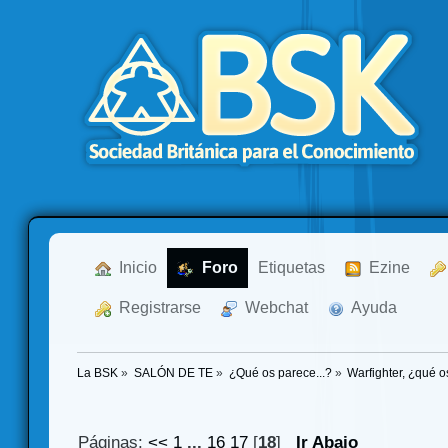
  Inicio
  Foro
Etiquetas
  Ezine
  Registrarse
  Webchat
  Ayuda
La BSK
»
SALÓN DE TE
»
¿Qué os parece...?
»
Warfighter, ¿qué 
Páginas:
<<
1
...
16
17
[
18
]
Ir Abajo