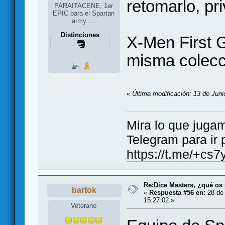
retomarlo, pr
PARAITACENE, 1er
EPIC para el Spartan
army.....
Distinciones
X-Men First G
misma colecc
«
Última modificación: 13 de Juni
Mira lo que jugamos..
Telegram para ir 
https://t.me/+
Re:Dice Masters, ¿qué os
bartok
«
Respuesta #56 en:
28 de 
15:27:02 »
Veterano