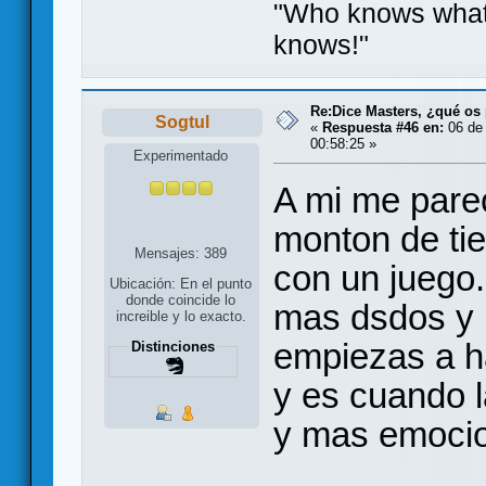
"Who knows what e
knows!"
Re:Dice Masters, ¿qué os
Sogtul
«
Respuesta #46 en:
06 de 
00:58:25 »
Experimentado
A mi me pare
monton de tie
Mensajes: 389
con un juego.
Ubicación: En el punto
donde coincide lo
mas dsdos y 
increible y lo exacto.
empiezas a h
Distinciones
y es cuando l
y mas emocio