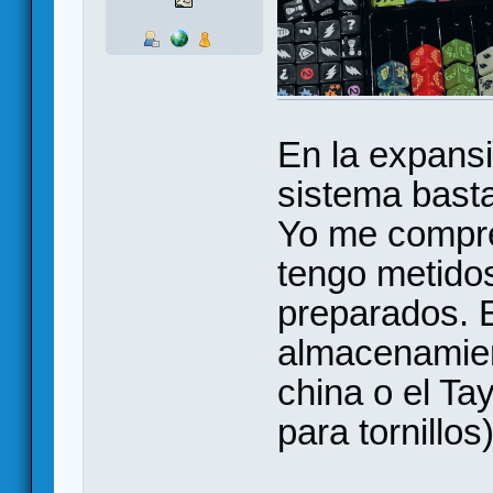
En la expans
sistema bast
Yo me compré l
tengo metido
preparados. E
almacenamien
china o el Ta
para tornillos)