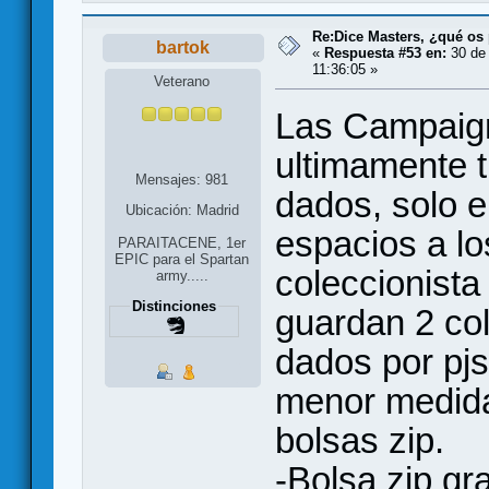
Re:Dice Masters, ¿qué os
bartok
«
Respuesta #53 en:
30 de 
11:36:05 »
Veterano
Las Campaig
ultimamente 
Mensajes: 981
dados, solo e
Ubicación: Madrid
espacios a lo
PARAITACENE, 1er
EPIC para el Spartan
coleccionista 
army.....
Distinciones
guardan 2 co
dados por pjs
menor medida
bolsas zip.
-Bolsa zip gr