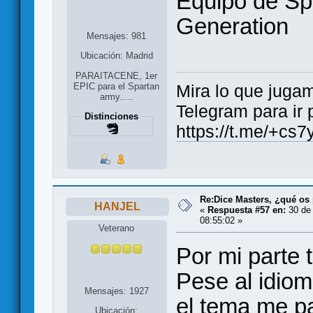
Equipo de Sp
Generation
Mensajes: 981
Ubicación: Madrid
PARAITACENE, 1er
EPIC para el Spartan
Mira lo que jugamos..
army.....
Telegram para ir 
Distinciones
https://t.me/+
Re:Dice Masters, ¿qué os
HANJEL
«
Respuesta #57 en:
30 de 
08:55:02 »
Veterano
Por mi parte 
Pese al idiom
Mensajes: 1927
el tema me p
Ubicación: