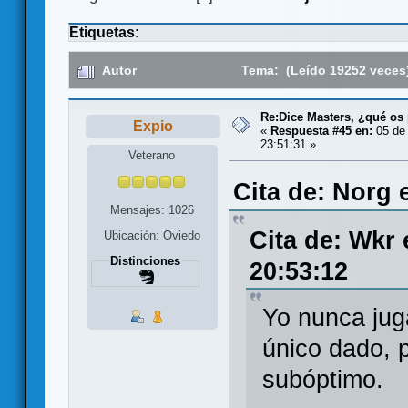
Etiquetas:
Autor
Tema: (Leído 19252 veces
Re:Dice Masters, ¿qué os
Expio
«
Respuesta #45 en:
05 de 
23:51:31 »
Veterano
Cita de: Norg 
Mensajes: 1026
Cita de: Wkr 
Ubicación: Oviedo
Distinciones
20:53:12
Yo nunca jug
único dado, 
subóptimo.