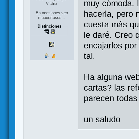
muy cómoda. I
Victrix
hacerla, pero
En ocasiones veo
mueeertosss...
cuesta más que
Distinciones
le daré. Creo 
encajarlos por
tal.
Ha alguna web
cartas? las re
parecen todas 
un saludo