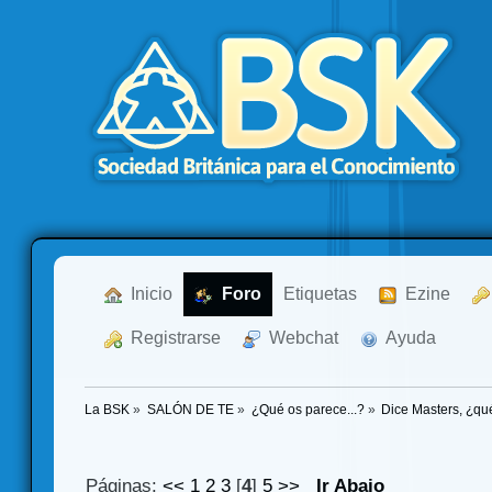
  Inicio
  Foro
Etiquetas
  Ezine
  Registrarse
  Webchat
  Ayuda
La BSK
»
SALÓN DE TE
»
¿Qué os parece...?
»
Dice Masters, ¿qu
Páginas:
<<
1
2
3
[
4
]
5
>>
Ir Abajo