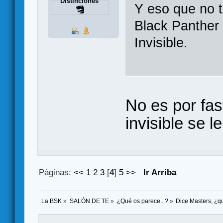
Distinciones
Y eso que no 
Black Panther
Invisible.
No es por fast
invisible se 
Páginas:
<<
1
2
3
[
4
]
5
>>
Ir Arriba
La BSK
»
SALÓN DE TE
»
¿Qué os parece...?
»
Dice Masters, ¿q