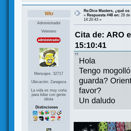
Re:Dice Masters, ¿qué os
Wkr
«
Respuesta #48 en:
28 de 
14:20:43 »
Administrador
Veterano
Cita de: ARO 
15:10:41
Hola
Tengo mogolló
Mensajes: 32717
guarda? Orien
Ubicación: Zaragoza
favor?
La vida es muy corta
para lidiar con gente
Un daludo
idiota
Distinciones