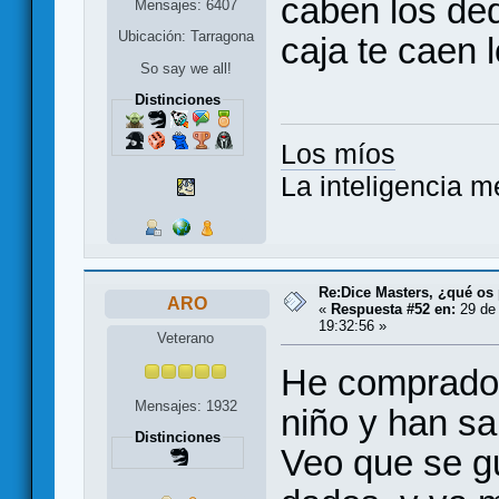
caben los ded
Mensajes: 6407
Ubicación: Tarragona
caja te caen
So say we all!
Distinciones
Los míos
La inteligencia m
Re:Dice Masters, ¿qué os
ARO
«
Respuesta #52 en:
29 de 
19:32:56 »
Veterano
He comprado 
Mensajes: 1932
niño y han sa
Distinciones
Veo que se g