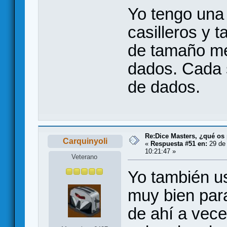
Yo tengo una 
casilleros y t
de tamaño m
dados. Cada s
de dados.
Re:Dice Masters, ¿qué os
Carquinyoli
«
Respuesta #51 en:
29 de 
10:21:47 »
Veterano
Yo también us
muy bien par
de ahí a vec