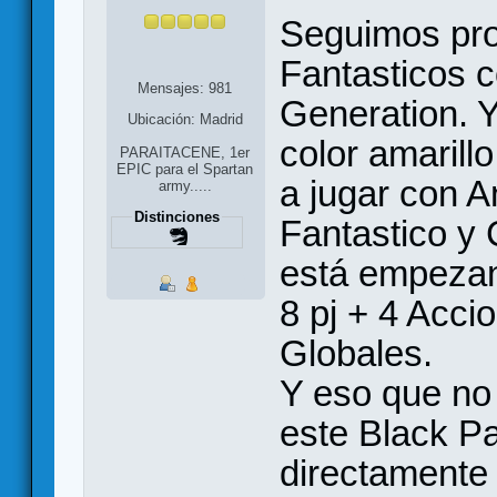
Seguimos pro
Fantasticos c
Mensajes: 981
Generation. 
Ubicación: Madrid
color amarill
PARAITACENE, 1er
EPIC para el Spartan
a jugar con A
army.....
Distinciones
Fantastico y
está empezand
8 pj + 4 Acci
Globales.
Y eso que no
este Black P
directamente 