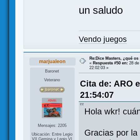
un saludo
Vendo juegos
Re:Dice Masters, ¿qué os
marjualeon
«
Respuesta #50 en:
28 de 
22:02:03 »
Baronet
Veterano
Cita de: ARO 
21:54:07
Hola wkr! cuán
Mensajes: 2205
Gracias por la
Ubicación: Entre Legio
VII Gemina y Legio VI