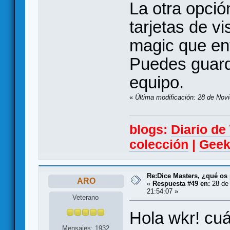
La otra opci
tarjetas de v
magic que ent
Puedes guard
equipo.
«
Última modificación: 28 de Nov
blogs:
Diario d
colección
|
Geek
Re:Dice Masters, ¿qué os
ARO
«
Respuesta #49 en:
28 de 
21:54:07 »
Veterano
Hola wkr! cuá
Mensajes: 1932