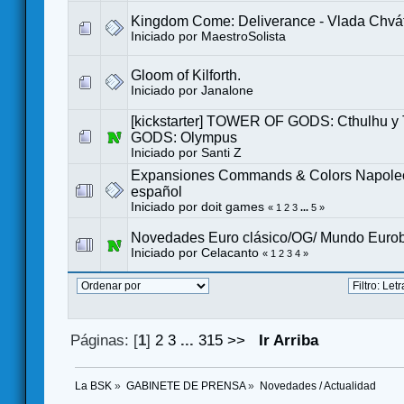
Kingdom Come: Deliverance - Vlada Chváti
Iniciado por
MaestroSolista
Gloom of Kilforth.
Iniciado por
Janalone
[kickstarter] TOWER OF GODS: Cthulhu
GODS: Olympus
Iniciado por
Santi Z
Expansiones Commands & Colors Napole
español
Iniciado por
doit games
«
1
2
3
...
5
»
Novedades Euro clásico/OG/ Mundo Euro
Iniciado por
Celacanto
«
1
2
3
4
»
Páginas: [
1
]
2
3
...
315
>>
Ir Arriba
La BSK
»
GABINETE DE PRENSA
»
Novedades / Actualidad