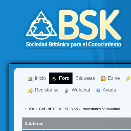
  Inicio
  Foro
Etiquetas
  Ezine
  Registrarse
  Webchat
  Ayuda
La BSK
»
GABINETE DE PRENSA
»
Novedades / Actualidad
Subforos