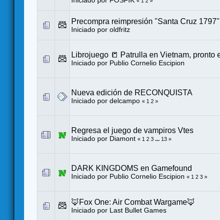
Iniciado por
FOSFIK
«
1
2
»
Precompra reimpresión "Santa Cruz 1797"
Iniciado por
oldfritz
Librojuego 📒 Patrulla en Vietnam, pronto
Iniciado por
Publio Cornelio Escipion
Nueva edición de RECONQUISTA
Iniciado por
delcampo
«
1
2
»
Regresa el juego de vampiros Vtes
Iniciado por
Diamont
«
1
2
3
...
13
»
DARK KINGDOMS en Gamefound
Iniciado por
Publio Cornelio Escipion
«
1
2
3
»
🦊Fox One: Air Combat Wargame🦊
Iniciado por
Last Bullet Games