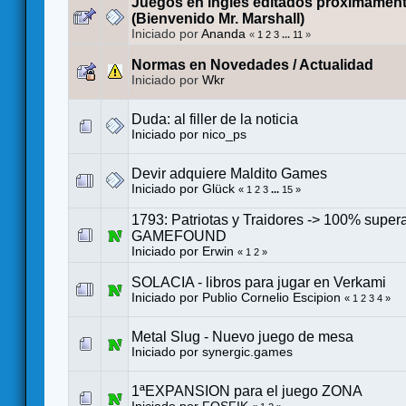
Juegos en inglés editados próximament
(Bienvenido Mr. Marshall)
Iniciado por
Ananda
«
1
2
3
...
11
»
Normas en Novedades / Actualidad
Iniciado por
Wkr
Duda: al filler de la noticia
Iniciado por
nico_ps
Devir adquiere Maldito Games
Iniciado por
Glück
«
1
2
3
...
15
»
1793: Patriotas y Traidores -> 100% super
GAMEFOUND
Iniciado por
Erwin
«
1
2
»
SOLACIA - libros para jugar en Verkami
Iniciado por
Publio Cornelio Escipion
«
1
2
3
4
»
Metal Slug - Nuevo juego de mesa
Iniciado por
synergic.games
1ªEXPANSION para el juego ZONA