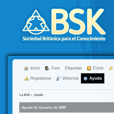
  Inicio
  Foro
Etiquetas
  Ezine
  Registrarse
  Webchat
  Ayuda
La BSK
»
Ayuda
Ayuda de Usuario de SMF