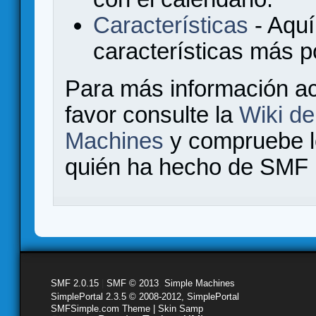
Características
- Aquí
características más 
Para más información a
favor consulte la
Wiki d
Machines
y compruebe 
quién ha hecho de SMF l
SMF 2.0.15
|
SMF © 2013
,
Simple Machines
SimplePortal 2.3.5 © 2008-2012, SimplePortal
SMFSimple.com Theme | Skin Samp