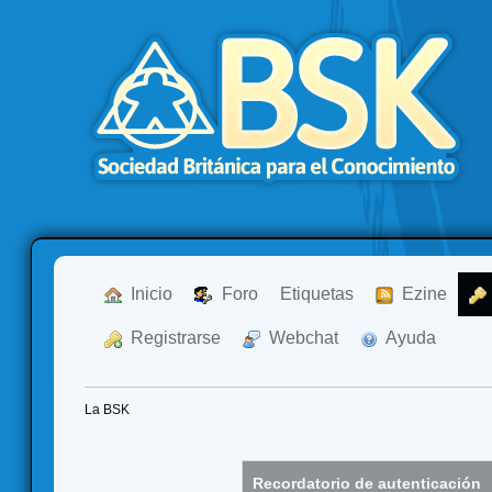
  Inicio
  Foro
Etiquetas
  Ezine
  Registrarse
  Webchat
  Ayuda
La BSK
Recordatorio de autenticación