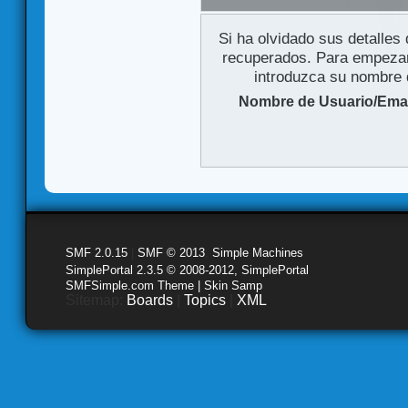
Si ha olvidado sus detalles
recuperados. Para empezar 
introduzca su nombre d
Nombre de Usuario/Emai
SMF 2.0.15
|
SMF © 2013
,
Simple Machines
SimplePortal 2.3.5 © 2008-2012, SimplePortal
SMFSimple.com Theme | Skin Samp
Sitemap:
Boards
|
Topics
|
XML