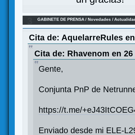
3
GABINETE DE PRENSA
/
Novedades / Actualida
Gateway)
Cita de: AquelarreRules en
Cita de: Rhavenom en 26 
Gente,
Conjunta PnP de Netrunn
https://t.me/+eJ43ItCO
Enviado desde mi ELE-L29