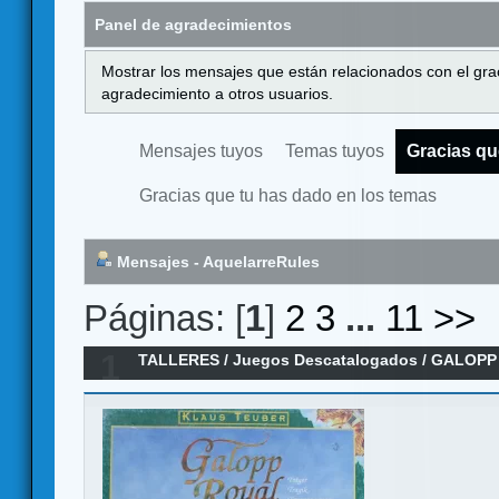
Panel de agradecimientos
Mostrar los mensajes que están relacionados con el gra
agradecimiento a otros usuarios.
Mensajes tuyos
Temas tuyos
Gracias qu
Gracias que tu has dado en los temas
Mensajes - AquelarreRules
Páginas: [
1
]
2
3
...
11
>>
1
TALLERES
/
Juegos Descatalogados
/
GALOPP 
1995) Reglamento en español - Rediseño senci