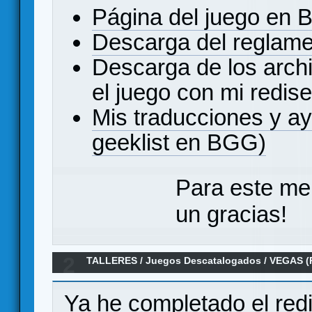
Página del juego en
Descarga del reglam
Descarga de los archi
el juego con mi redi
Mis traducciones y a
geeklist en BGG)
Para este me
un gracias!
2
TALLERES
/
Juegos Descatalogados
/
VEGAS (R
Reglamento en español - Rediseño sencillo By
Ya he completado el redi