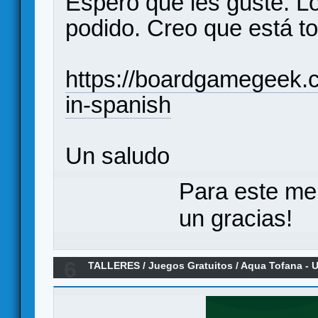
Espero que les guste. L
podido. Creo que está t
https://boardgamegeek.c
in-spanish
Un saludo
Para este me
un gracias!
6
TALLERES
/
Juegos Gratuitos
/
Aqua Tofana - U
personas [es]