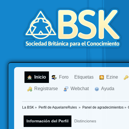
  Inicio
  Foro
Etiquetas
  Ezine
  Registrarse
  Webchat
  Ayuda
La BSK
»
Perfil de AquelarreRules 
»
Panel de agradecimientos
»
Información del Perfil
Distinciones