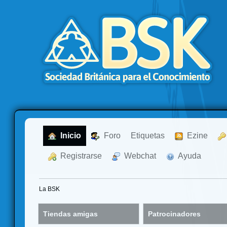
  Inicio
  Foro
Etiquetas
  Ezine
  Registrarse
  Webchat
  Ayuda
La BSK
Tiendas amigas
Patrocinadores