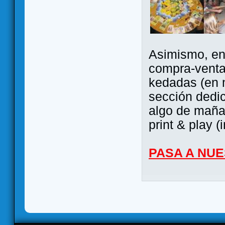
Asimismo, ent
compra-venta
kedadas (en 
sección dedi
algo de maña 
print & play (
PASA A NU