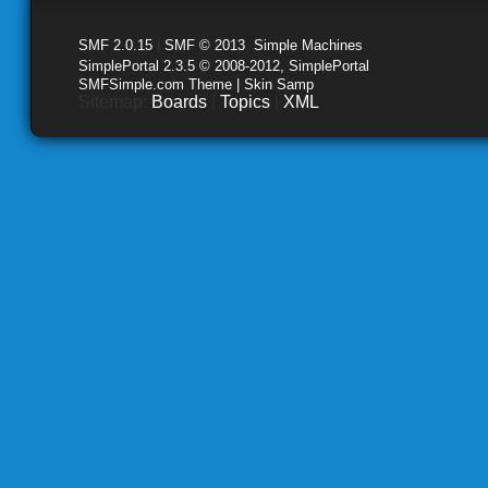
SMF 2.0.15
|
SMF © 2013
,
Simple Machines
SimplePortal 2.3.5 © 2008-2012, SimplePortal
SMFSimple.com Theme | Skin Samp
Sitemap:
Boards
|
Topics
|
XML