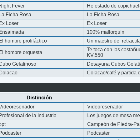
Night Fever
He estado de copichue
La Ficha Rosa
La Ficha Rosa
Ex Loser
Ex Loser
Ensaimada
100% mallorquín
El hombre profiláctico
Un maestro del retracti
Te toca con las castañu
El hombre orquesta
KV.550
Cubo Gelatinoso
Desayuna Cubos Gelat
Colacao
Colacao/café y partida
Distinción
Videoreseñador
Videoreseñador
Profesional de la Industria
Los juegos de mesa me
ppt
Campeón de Piedra-Pap
Podcaster
Podcaster