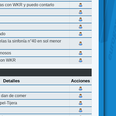
las con WKR y puedo contarlo
lado
elas la sinfonía n°40 en sol menor
inosos
 con WKR
Detalles
Acciones
 dan de comer
el-Tijera