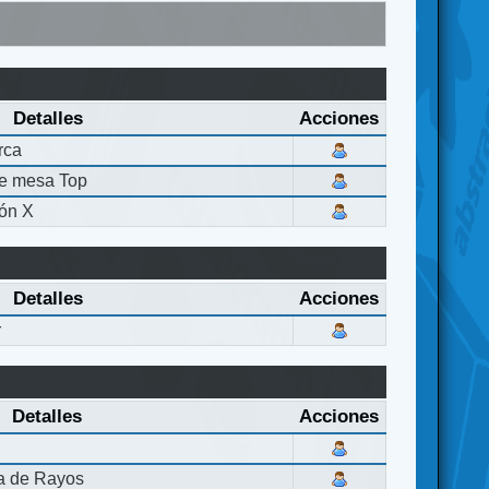
Detalles
Acciones
rca
de mesa Top
ón X
Detalles
Acciones
r
Detalles
Acciones
la de Rayos