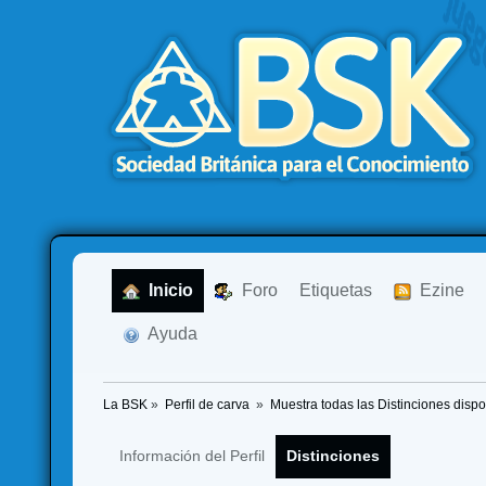
  Inicio
  Foro
Etiquetas
  Ezine
  Ayuda
La BSK
»
Perfil de carva 
»
Muestra todas las Distinciones dispo
Información del Perfil
Distinciones