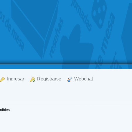
  Ingresar
  Registrarse
  Webchat
nibles