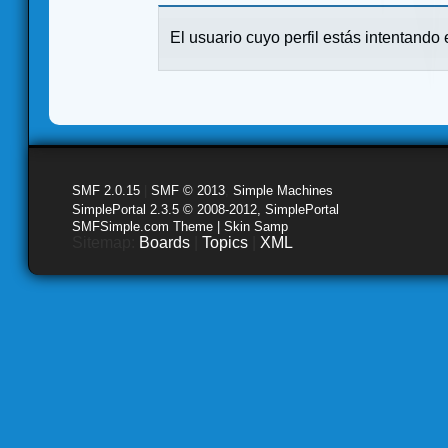
El usuario cuyo perfil estás intentando e
SMF 2.0.15
|
SMF © 2013
,
Simple Machines
SimplePortal 2.3.5 © 2008-2012, SimplePortal
SMFSimple.com Theme | Skin Samp
Sitemap:
Boards
|
Topics
|
XML