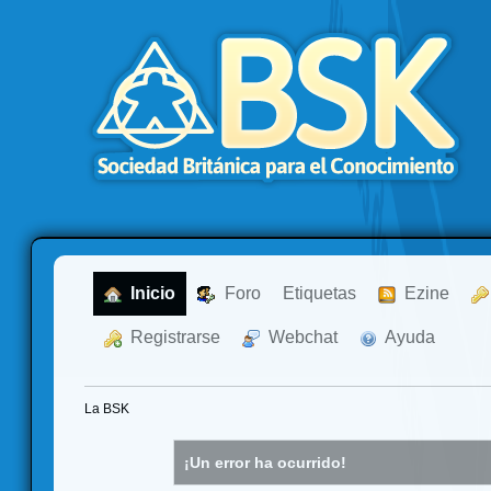
  Inicio
  Foro
Etiquetas
  Ezine
  Registrarse
  Webchat
  Ayuda
La BSK
¡Un error ha ocurrido!