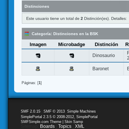
Distinciones
Este usuario tiene un total de
2
Distinción(es). Detalles:
Categoría: Distinciones en la BSK
Imagen
Microbadge
Distinción
R
Dinosaurio
Baronet
Páginas: [
1
]
SMF 2.0.15
|
SMF © 2013
,
Simple Machines
SimplePortal 2.3.5 © 2008-2012, SimplePortal
SMFSimple.com Theme | Skin Samp
Sitemap:
Boards
|
Topics
|
XML