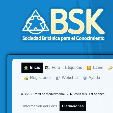
  Inicio
  Foro
Etiquetas
  Ezine
  Registrarse
  Webchat
  Ayuda
La BSK
»
Perfil de medvezhonok 
»
Muestra mis Distinciones
Información del Perfil
Distinciones