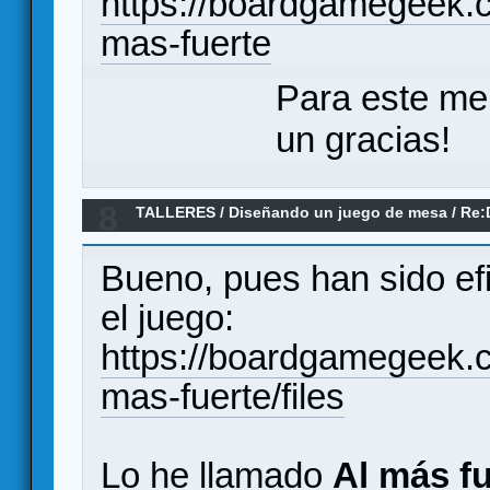
https://boardgamegeek.
mas-fuerte
Para este me
un gracias!
8
TALLERES
/
Diseñando un juego de mesa
/
Re:
algo que debería existir
Bueno, pues han sido ef
el juego:
https://boardgamegeek.
mas-fuerte/files
Lo he llamado
Al más fu