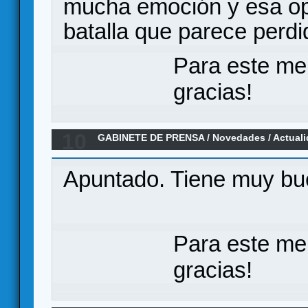
mucha emoción y esa opc
batalla que parece perd
Para este me
gracias!
10
GABINETE DE PRENSA
/
Novedades / Actual
norte, librojuego RPG de fantasía oscura co
Apuntado. Tiene muy bu
Para este me
gracias!