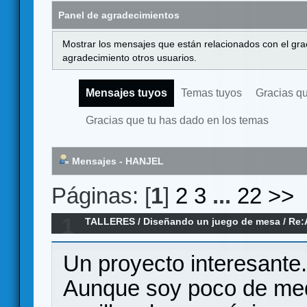
Panel de agradecimientos
Mostrar los mensajes que están relacionados con el gra
agradecimiento otros usuarios.
Mensajes tuyos
Temas tuyos
Gracias q
Gracias que tu has dado en los temas
Mensajes - HANJEL
Páginas: [
1
]
2
3
...
22
>>
1
TALLERES
/
Diseñando un juego de mesa
/
Re:
Un proyecto interesante.
Aunque soy poco de med