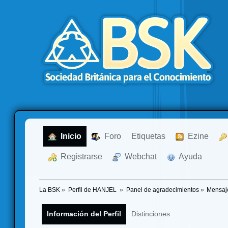
  Inicio
  Foro
Etiquetas
  Ezine
  Registrarse
  Webchat
  Ayuda
La BSK
»
Perfil de HANJEL 
»
Panel de agradecimientos
»
Mensaj
Información del Perfil
Distinciones