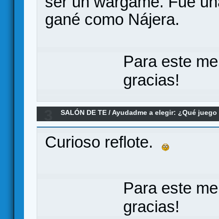
ser un wargame. Fue una 
gané como Nájera.
Para este me
gracias!
3
SALÓN DE TE
/
Ayudadme a elegir: ¿Qué jueg
Commands & Colors: Ancients
Curioso reflote.
Para este me
gracias!