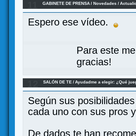
11
GABINETE DE PRENSA
/
Novedades / Actuali
para jugar en Verkami
Espero ese vídeo.
Para este me
gracias!
12
SALÓN DE TE
/
Ayudadme a elegir: ¿Qué ju
Re:JUEGOS DE MESA Y DISTROFIA MUSCU
Según sus posibilidades
cada uno con sus pros y
De dados te han recom