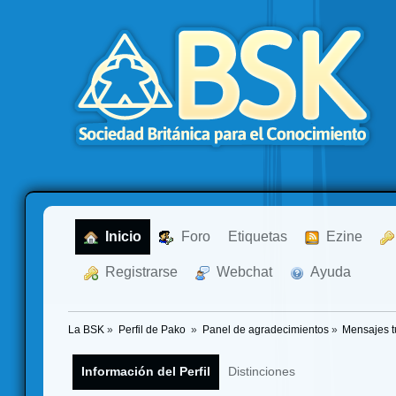
  Inicio
  Foro
Etiquetas
  Ezine
  Registrarse
  Webchat
  Ayuda
La BSK
»
Perfil de Pako 
»
Panel de agradecimientos
»
Mensajes t
Información del Perfil
Distinciones