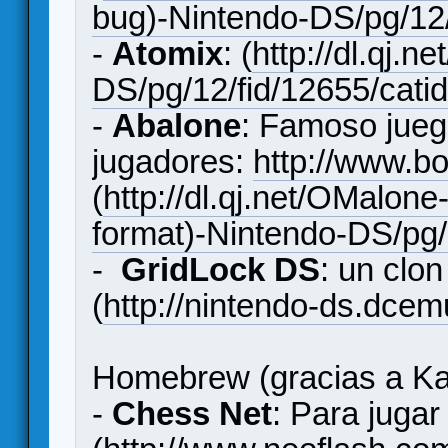
bug)-Nintendo-DS/pg/12/
-
Atomix
: (
http://dl.qj.
DS/pg/12/fid/12655/cati
-
Abalone
: Famoso jueg
jugadores:
http://www.
(
http://dl.qj.net/OMalone
format)-Nintendo-DS/pg/
-
GridLock DS
: un clo
(
http://nintendo-ds.dcem
Homebrew (gracias a Ka
-
Chess Net
: Para jugar