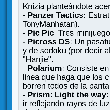
Knizia planteándote acert
-
Panzer Tactics:
Estrat
TonyManhatan).
-
Pic Pic
: Tres minijuego
-
Picross DS
: Un pasat
y de sodoku (por decir a
"Hanjie".
-
Polarium
: Consiste en
linea que haga que los 
borren todos de la pantal
-
Prism: Light the way
:
ir reflejando rayos de lu