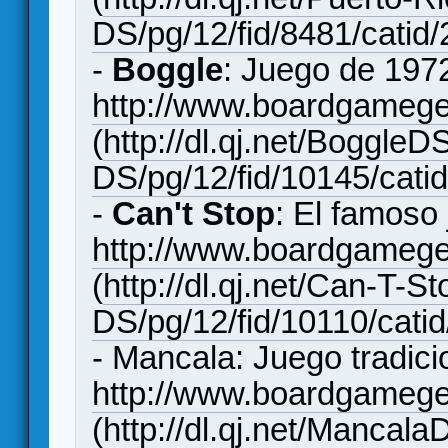
DS/pg/12/fid/8481/catid
-
Boggle
: Juego de 1972
http://www.boardgameg
(
http://dl.qj.net/BoggleD
DS/pg/12/fid/10145/cati
-
Can't Stop
: El famoso
http://www.boardgameg
(
http://dl.qj.net/Can-T-
DS/pg/12/fid/10110/cati
- Mancala: Juego tradicio
http://www.boardgameg
(
http://dl.qj.net/Mancala