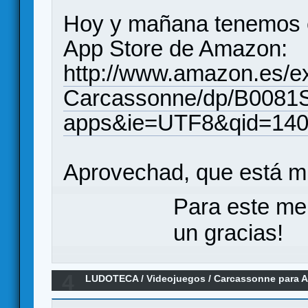
Hoy y mañana tenemos e
App Store de Amazon:
http://www.amazon.es/e
Carcassonne/dp/B0081S
apps&ie=UTF8&qid=140
Aprovechad, que está mu
Para este me
un gracias!
4
LUDOTECA
/
Videojuegos
/
Carcassonne para A