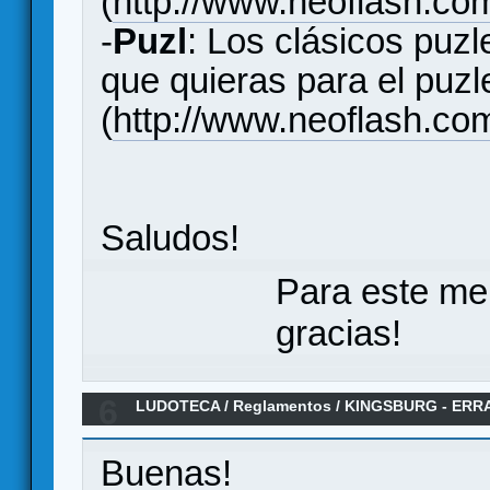
(
http://www.neoflash.com
-
Puzl
: Los clásicos puz
que quieras para el puzle
(
http://www.neoflash.com
Saludos!
Para este me
gracias!
6
LUDOTECA
/
Reglamentos
/
KINGSBURG - ERR
ESPAñOL
Buenas!