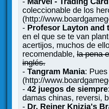
-
Marvel - Trading Car
coleccionable de los her
(
http://www.boardgame
-
Profesor Layton and t
en el que se te van pla
acertijos, muchos de ell
recomendable,
la pena 
inglés.
-
Tangram Mania
: Pues
(
http://www.boardgame
-
42 juegos de siempre
damas chinas, reversi, 
-
Dr. Reiner Knizia's B