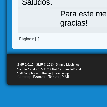
Saludos.
Para este me
gracias!
Páginas: [
1
]
SMF 2.0.15
|
SMF © 2013
,
Simple Machines
SimplePortal 2.3.5 © 2008-2012, SimplePortal
SMFSimple.com Theme | Skin Samp
Sitemap:
Boards
|
Topics
|
XML