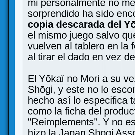
mi personalmente no me
sorprendido ha sido enc
copia descarada del
Yō
el mismo juego salvo qu
vuelven al tablero en la
al tirar el dado en vez d
El
Yōkaï no Mori
a su vez
Shōgi
, y este no lo esc
hecho así lo especifica t
como la ficha del produ
"Reimplements". Y no es 
hizo la Japan Shogi Ass