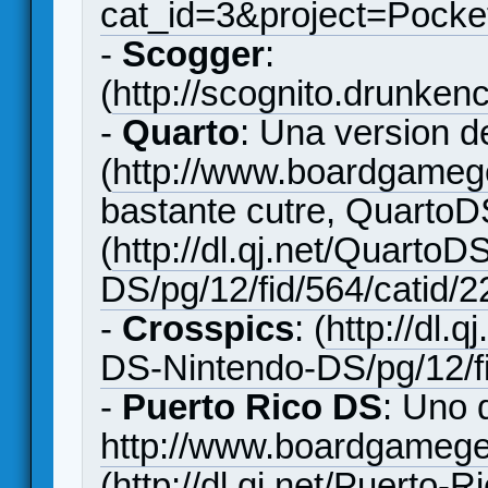
cat_id=3&project=Pocke
-
Scogger
:
(
http://scognito.drunke
-
Quarto
: Una version d
(
http://www.boardgame
bastante cutre, QuartoD
(
http://dl.qj.net/Quarto
DS/pg/12/fid/564/catid/2
-
Crosspics
: (
http://dl.
DS-Nintendo-DS/pg/12/fi
-
Puerto Rico DS
: Uno 
http://www.boardgameg
(
http://dl.qj.net/Puerto-