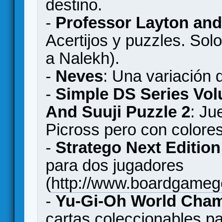
destino.
-
Professor Layton and 
Acertijos y puzzles. Solo
a Nalekh).
-
Neves
: Una variación 
-
Simple DS Series Volu
And Suuji Puzzle 2
: Ju
Picross pero con colores
-
Stratego Next Edition
para dos jugadores
(
http://www.boardgame
-
Yu-Gi-Oh World Cham
cartas coleccionables pa