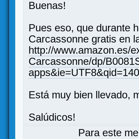
Buenas!
Pues eso, que durante 
Carcassonne gratis en l
http://www.amazon.es/e
Carcassonne/dp/B0081S
apps&ie=UTF8&qid=140
Está muy bien llevado, 
Salúdicos!
Para este me