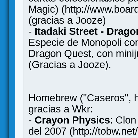
Magic) (
http://www.boa
(gracias a Jooze)
-
Itadaki Street - Drag
Especie de Monopoli con
Dragon Quest, con minij
(Gracias a Jooze).
Homebrew ("Caseros", h
gracias a Wkr:
-
Crayon Physics
: Clon
del 2007 (
http://tobw.ne