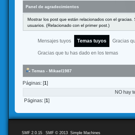
Panel de agradecimientos
Mostrar los post que están relacionados con el gracias.
usuarios. (Relacionado con el primer post.)
Mensajes tuyos
Temas tuyos
Gracias q
Gracias que tu has dado en los temas
Temas - Mikael1987
Páginas: [
1
]
NO hay t
Páginas: [
1
]
SMF 2.0.15
|
SMF © 2013
,
Simple Machines