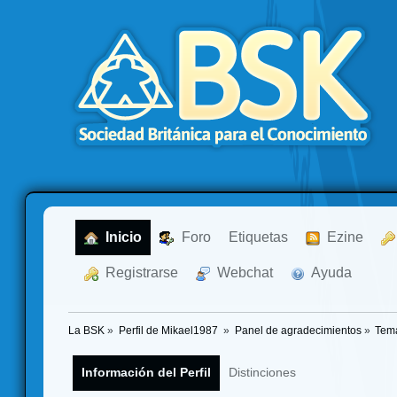
  Inicio
  Foro
Etiquetas
  Ezine
  Registrarse
  Webchat
  Ayuda
La BSK
»
Perfil de Mikael1987 
»
Panel de agradecimientos
»
Tema
Información del Perfil
Distinciones