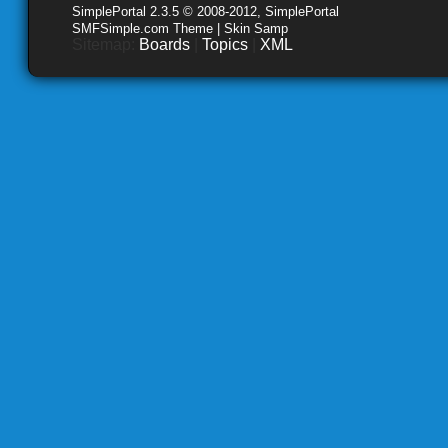
SimplePortal 2.3.5 © 2008-2012, SimplePortal
SMFSimple.com Theme | Skin Samp
Sitemap:
Boards
|
Topics
|
XML