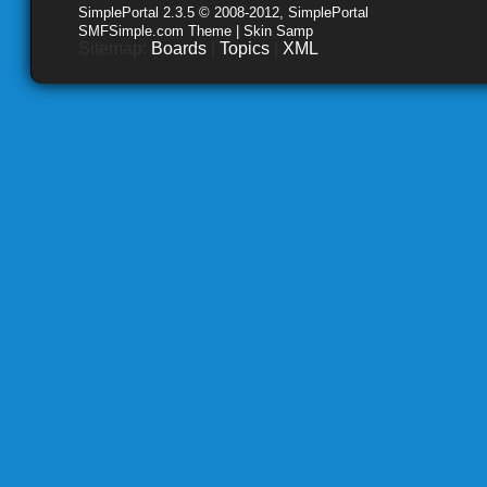
SimplePortal 2.3.5 © 2008-2012, SimplePortal
SMFSimple.com Theme | Skin Samp
Sitemap:
Boards
|
Topics
|
XML