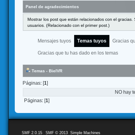
Panel de agradecimientos
Mostrar los post que están relacionados con el gracias.
usuarios. (Relacionado con el primer post.)
Mensajes tuyos
Temas tuyos
Gracias q
Gracias que tu has dado en los temas
Temas - BielVR
Páginas: [
1
]
NO hay t
Páginas: [
1
]
SMF 2.0.15
|
SMF © 2013
,
Simple Machines