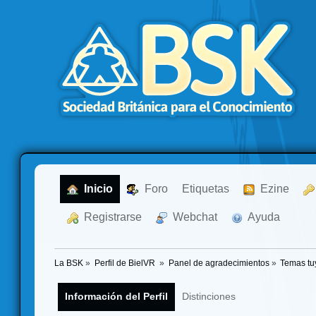
  Inicio
  Foro
Etiquetas
  Ezine
  Registrarse
  Webchat
  Ayuda
La BSK
»
Perfil de BielVR 
»
Panel de agradecimientos
»
Temas tu
Información del Perfil
Distinciones