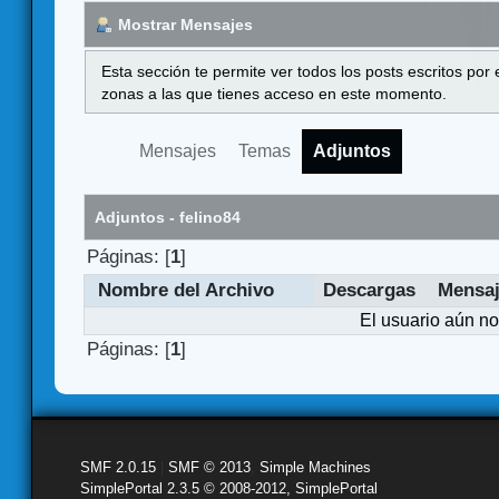
Mostrar Mensajes
Esta sección te permite ver todos los posts escritos por
zonas a las que tienes acceso en este momento.
Mensajes
Temas
Adjuntos
Adjuntos - felino84
Páginas: [
1
]
Nombre del Archivo
Descargas
Mensa
El usuario aún no
Páginas: [
1
]
SMF 2.0.15
|
SMF © 2013
,
Simple Machines
SimplePortal 2.3.5 © 2008-2012, SimplePortal