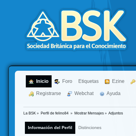
  Inicio
  Foro
Etiquetas
  Ezine
  Registrarse
  Webchat
  Ayuda
La BSK
»
Perfil de felino84 
»
Mostrar Mensajes
»
Adjuntos
Información del Perfil
Distinciones