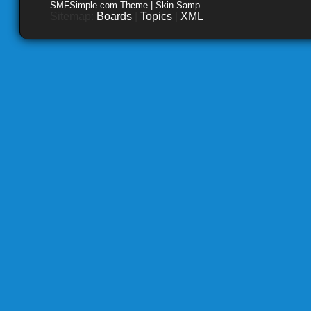
SMFSimple.com Theme | Skin Samp
Sitemap:
Boards
|
Topics
|
XML