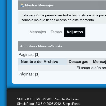
Mostrar Mensajes
Esta sección te permite ver todos los posts escritos por
zonas a las que tienes acceso en este momento.
Mensajes
Temas
Adjuntos
Adjuntos - MaestroSolista
Páginas: [
1
]
Nombre del Archivo
Descargas
Mensa
El usuario aún no
Páginas: [
1
]
SMF 2.0.15
|
SMF © 2013
,
Simple Machines
SimplePortal 2.3.5 © 2008-2012, SimplePortal