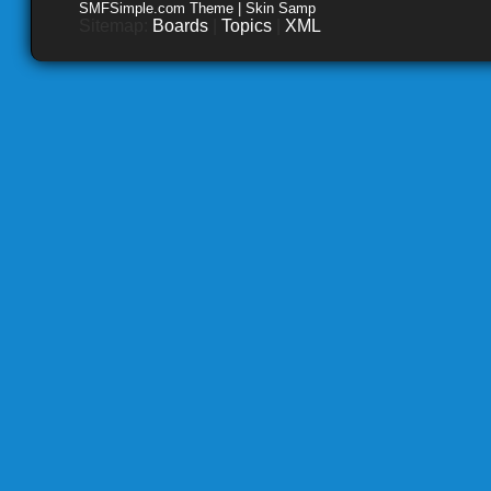
SMFSimple.com Theme | Skin Samp
Sitemap:
Boards
|
Topics
|
XML