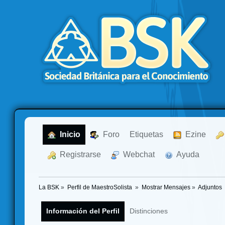
  Inicio
  Foro
Etiquetas
  Ezine
  Registrarse
  Webchat
  Ayuda
La BSK
»
Perfil de MaestroSolista 
»
Mostrar Mensajes
»
Adjuntos
Información del Perfil
Distinciones