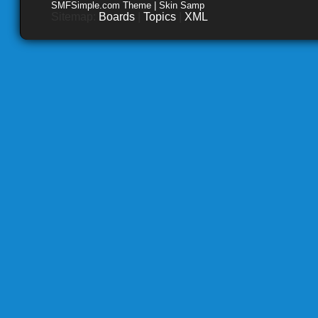
SMFSimple.com Theme | Skin Samp
Sitemap:
Boards
|
Topics
|
XML