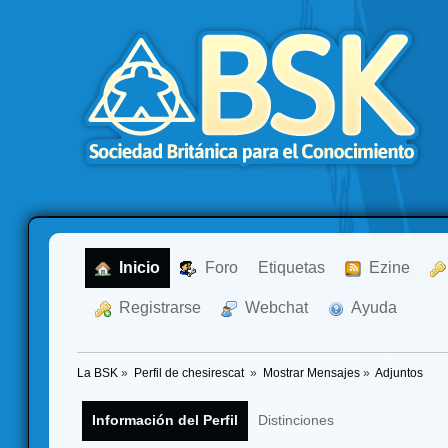
  Inicio
  Foro
Etiquetas
  Ezine
  Registrarse
  Webchat
  Ayuda
La BSK
»
Perfil de chesirescat 
»
Mostrar Mensajes
»
Adjuntos
Información del Perfil
Distinciones