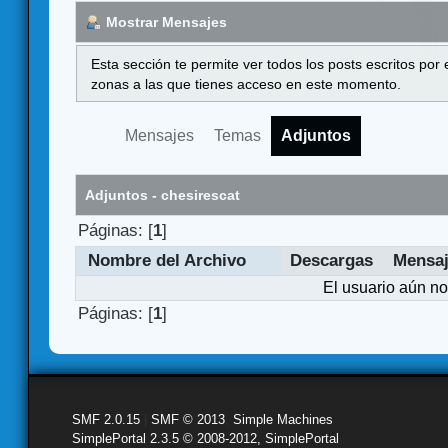
Mostrar Mensajes
Esta sección te permite ver todos los posts escritos por
zonas a las que tienes acceso en este momento.
Mensajes
Temas
Adjuntos
Adjuntos - chesirescat
Páginas: [
1
]
Nombre del Archivo
Descargas
Mensa
El usuario aún no
Páginas: [
1
]
SMF 2.0.15
|
SMF © 2013
,
Simple Machines
SimplePortal 2.3.5 © 2008-2012, SimplePortal