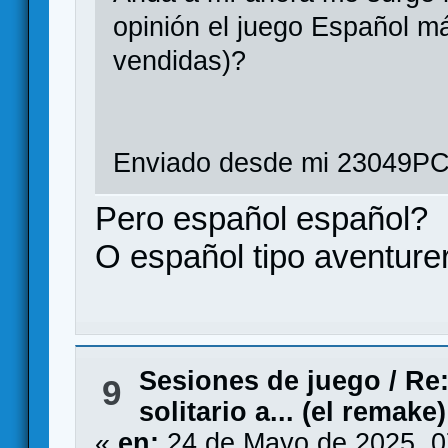
opinión el juego Español m
vendidas)?
Enviado desde mi 23049PC
Pero español español?
O español tipo aventurer
Sesiones de juego
/
Re:
9
solitario a... (el remake)
«
en:
24 de Mayo de 2025, 0