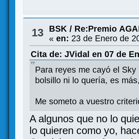
BSK
/
Re:Premio AG
13
«
en:
23 de Enero de 2
Cita de: JVidal en 07 de E
Para reyes me cayó el Sky 
bolsillo ni lo quería, es m
Me someto a vuestro criteri
A algunos que no lo quie
lo quieren como yo, hac