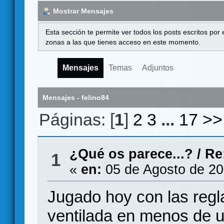
Mostrar Mensajes
Esta sección te permite ver todos los posts escritos por
zonas a las que tienes acceso en este momento.
Mensajes
Temas
Adjuntos
Mensajes - felino84
Páginas: [
1
]
2
3
...
17
>>
¿Qué os parece...?
/
Re
1
«
en:
05 de Agosto de 20
Jugado hoy con las regl
ventilada en menos de u