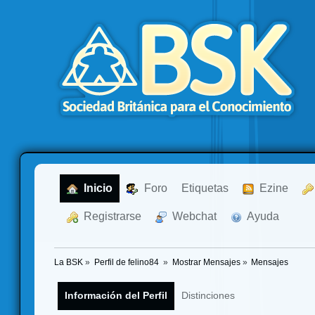
  Inicio
  Foro
Etiquetas
  Ezine
  Registrarse
  Webchat
  Ayuda
La BSK
»
Perfil de felino84 
»
Mostrar Mensajes
»
Mensajes
Información del Perfil
Distinciones