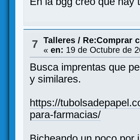
En la bgg creo que hay 
Talleres
/
Re:Comprar ca
7
«
en:
19 de Octubre de 2
Busca imprentas que per
y similares.
https://tubolsadepapel.c
para-farmacias/
Bicheando un poco por in