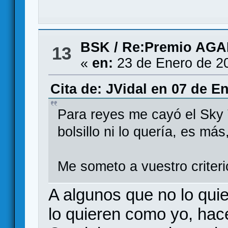
BSK
/
Re:Premio AG
13
«
en:
23 de Enero de 2
Cita de: JVidal en 07 de E
Para reyes me cayó el Sky 
bolsillo ni lo quería, es m
Me someto a vuestro criteri
A algunos que no lo quie
lo quieren como yo, hac