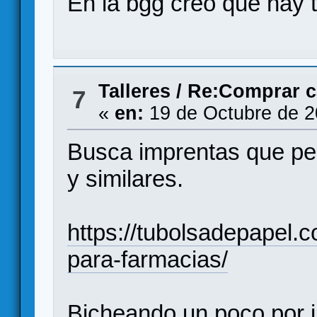
En la bgg creo que hay 
Talleres
/
Re:Comprar ca
7
«
en:
19 de Octubre de 2
Busca imprentas que per
y similares.
https://tubolsadepapel.c
para-farmacias/
Bicheando un poco por in