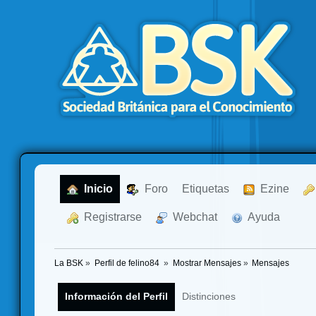
  Inicio
  Foro
Etiquetas
  Ezine
  Registrarse
  Webchat
  Ayuda
La BSK
»
Perfil de felino84 
»
Mostrar Mensajes
»
Mensajes
Información del Perfil
Distinciones