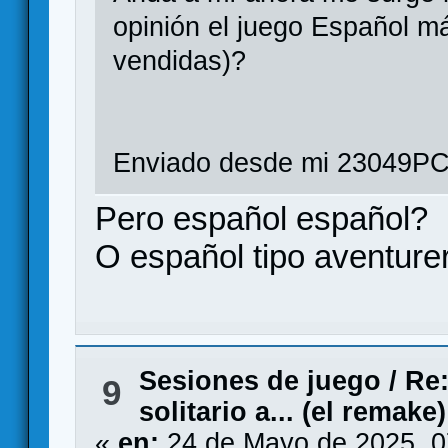
opinión el juego Español m
vendidas)?
Enviado desde mi 23049PC
Pero español español?
O español tipo aventurer
Sesiones de juego
/
Re:
9
solitario a... (el remake)
«
en:
24 de Mayo de 2025, 0