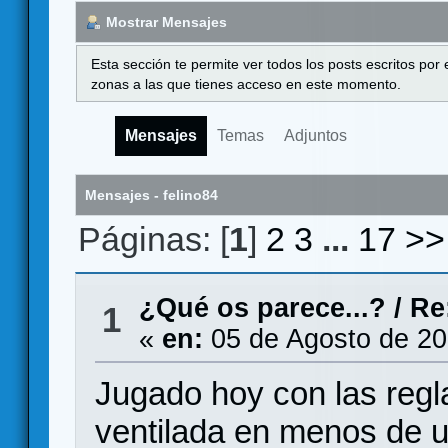
Mostrar Mensajes
Esta sección te permite ver todos los posts escritos por
zonas a las que tienes acceso en este momento.
Mensajes
Temas
Adjuntos
Mensajes - felino84
Páginas: [
1
]
2
3
...
17
>>
¿Qué os parece...?
/
Re
1
«
en:
05 de Agosto de 20
Jugado hoy con las regl
ventilada en menos de u