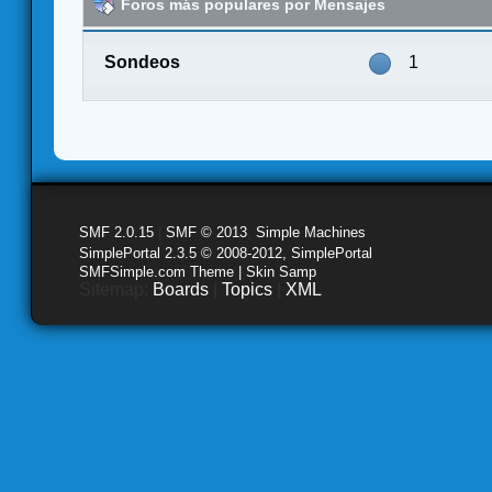
Foros más populares por Mensajes
Sondeos
1
SMF 2.0.15
|
SMF © 2013
,
Simple Machines
SimplePortal 2.3.5 © 2008-2012, SimplePortal
SMFSimple.com Theme | Skin Samp
Sitemap:
Boards
|
Topics
|
XML