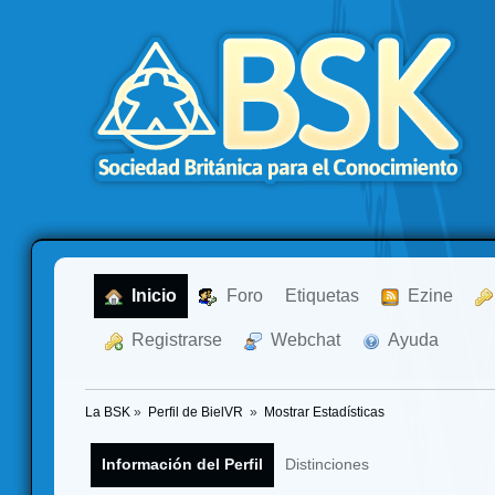
  Inicio
  Foro
Etiquetas
  Ezine
  Registrarse
  Webchat
  Ayuda
La BSK
»
Perfil de BielVR 
»
Mostrar Estadísticas
Información del Perfil
Distinciones