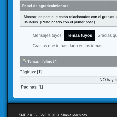
Panel de agradecimientos
Mostrar los post que están relacionados con el gracias.
usuarios. (Relacionado con el primer post.)
Mensajes tuyos
Temas tuyos
Gracias q
Gracias que tu has dado en los temas
Temas - felino84
Páginas: [
1
]
NO hay t
Páginas: [
1
]
SMF 2.0.15
|
SMF © 2013
,
Simple Machines