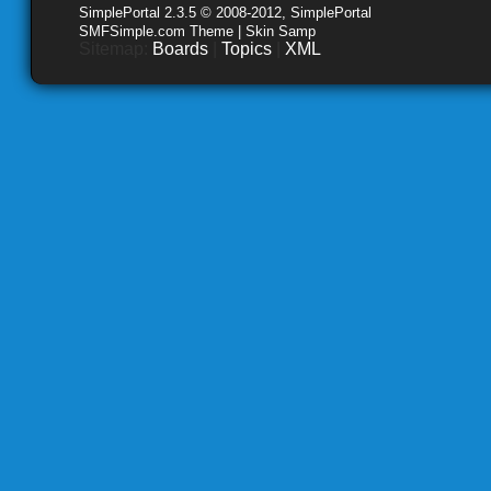
SimplePortal 2.3.5 © 2008-2012, SimplePortal
SMFSimple.com Theme | Skin Samp
Sitemap:
Boards
|
Topics
|
XML