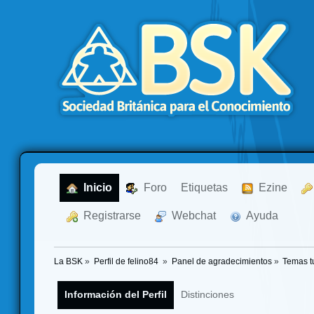
  Inicio
  Foro
Etiquetas
  Ezine
  Registrarse
  Webchat
  Ayuda
La BSK
»
Perfil de felino84 
»
Panel de agradecimientos
»
Temas t
Información del Perfil
Distinciones