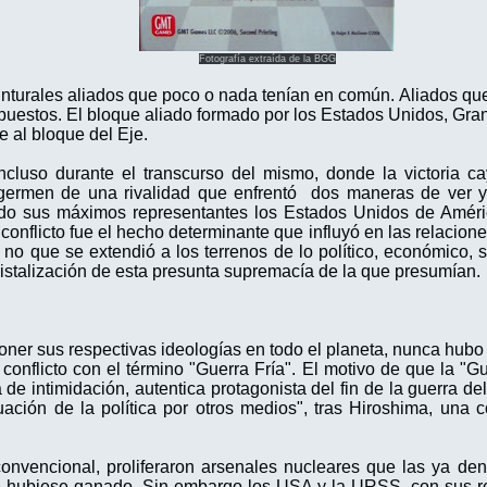
Fotografía extraída de la BGG
nturales aliados que poco o nada tenían en común.
Aliados qu
uestos. El bloque aliado formado por los Estados Unidos, Gran 
e al bloque del Eje.
 incluso durante el transcurso del mismo, donde la victoria c
l germen de una rivalidad que enfrentó dos maneras de ver y
 siendo sus máximos representantes los Estados Unidos de Amé
onflicto fue el hecho determinante que influyó en las relacione
 no que se extendió a los terrenos de lo político, económico, soc
a cristalización de esta presunta supremacía de la que presumían.
poner sus respectivas ideologías en todo el planeta, nunca hubo
conflicto con el término "Guerra Fría". El motivo de que la "Gue
e intimidación, autentica protagonista del fin de la guerra de
uación de la política por otros medios", tras Hiroshima, una c
convencional, proliferaron arsenales nucleares que las ya d
 hubiese ganado. Sin embargo los USA y la URSS, con sus respe