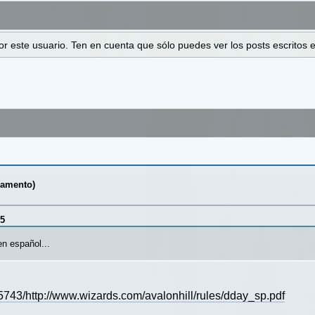
 por este usuario. Ten en cuenta que sólo puedes ver los posts escrito
lamento)
25
n español...
743/http://www.wizards.com/avalonhill/rules/dday_sp.pdf