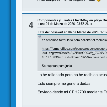
Componentes y Erratas
/
Re:D-Day en playa Om
4
«
en:
04 de Marzo de 2026, 23:58:26 »
Cita de: cosakait en 04 de Marzo de 2026, 17:0
Ya tenemos formulario para solicitar el reempla
https://forms.office.com/pages/responsepage.
id=r1zzgqwc90acWkAyZBkAORCWg_7C94VDl
437051873&mc_cid=0fbaab7875&route=shortur
Se esperan para junio
Lo he rellenado pero no he recibido acu
Esto siempre me genera dudas
Enviado desde mi CPH2709 mediante Ta