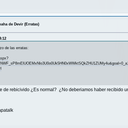
aha de Devir (Erratas)
4:12
zo de las erratas:
aspx?
NWF_sP8mElUOEMxNlo3U0o0Uk5HN0xWWktSQkZHU1ZUMy4u&goal=0_a16c
l
se de rebicivido ¿Es normal? ¿No deberiamos haber recibido un
patalk