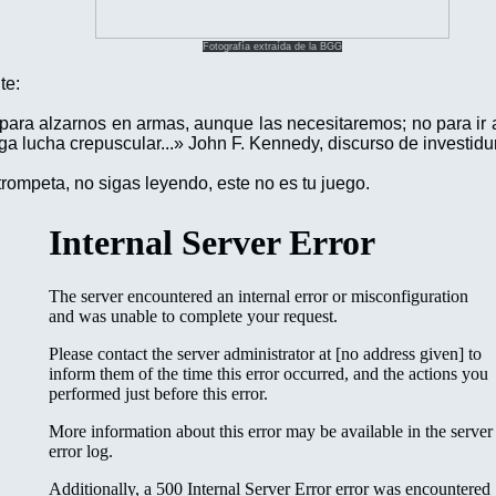
Fotografía extraída de la BGG
nte:
ara alzarnos en armas, aunque las necesitaremos; no para ir a
ga lucha crepuscular...» John F. Kennedy, discurso de investid
 trompeta, no sigas leyendo, este no es tu juego.