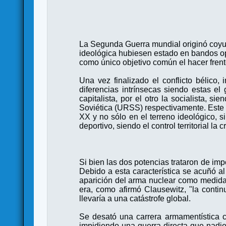
La Segunda Guerra mundial originó coyu
ideológica hubiesen estado en bandos op
como único objetivo común el hacer frent
Una vez finalizado el conflicto bélico,
diferencias intrínsecas siendo estas e
capitalista, por el otro la socialista,
Soviética (URSS) respectivamente. Este c
XX y no sólo en el terreno ideológico, si
deportivo, siendo el control territorial l
Si bien las dos potencias trataron de im
Debido a esta característica se acuñó al 
aparición del arma nuclear como medida d
era, como afirmó Clausewitz, "la contin
llevaría a una catástrofe global.
Se desató una carrera armamentística 
impidiendo una guerra directa que nadie