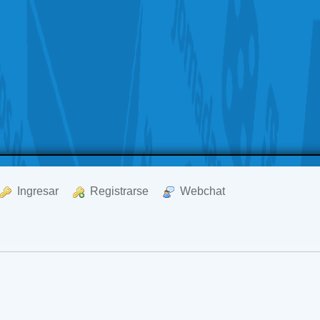
  Ingresar
  Registrarse
  Webchat