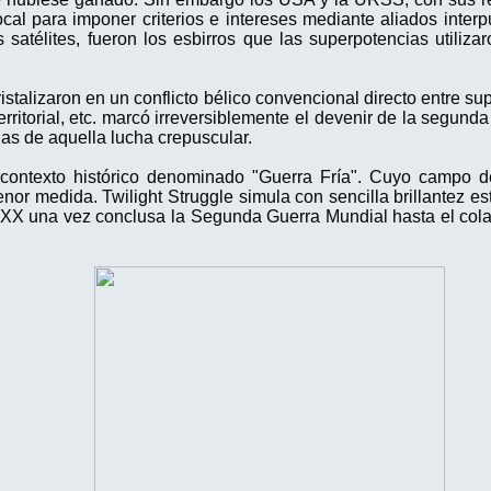
ocal para imponer criterios e intereses mediante aliados inte
satélites, fueron los esbirros que las superpotencias utiliza
istalizaron en un conflicto bélico convencional directo entre s
territorial, etc. marcó irreversiblemente el devenir de la segund
las de aquella lucha crepuscular.
ontexto histórico denominado "Guerra Fría". Cuyo campo de 
nor medida. Twilight Struggle simula con sencilla brillantez est
o XX una vez conclusa la Segunda Guerra Mundial hasta el col