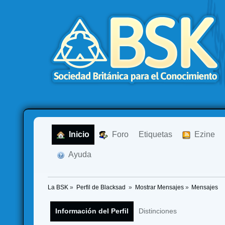
  Inicio
  Foro
Etiquetas
  Ezine
  Ayuda
La BSK
»
Perfil de Blacksad 
»
Mostrar Mensajes
»
Mensajes
Información del Perfil
Distinciones