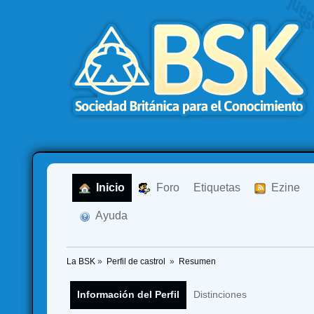
  Inicio
  Foro
Etiquetas
  Ezine
  Ayuda
La BSK
»
Perfil de castrol 
»
Resumen
Información del Perfil
Distinciones