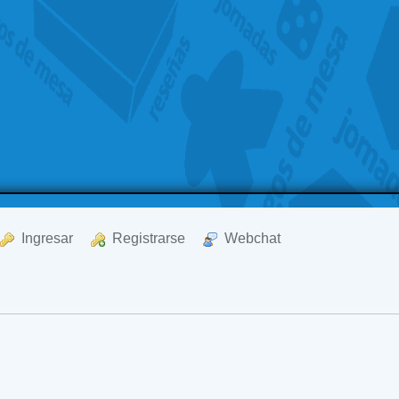
  Ingresar
  Registrarse
  Webchat