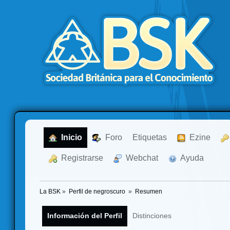
  Inicio
  Foro
Etiquetas
  Ezine
  Registrarse
  Webchat
  Ayuda
La BSK
»
Perfil de negroscuro 
»
Resumen
Información del Perfil
Distinciones