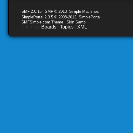
SMF 2.0.15
|
SMF © 2013
,
Simple Machines
SimplePortal 2.3.5 © 2008-2012, SimplePortal
SMFSimple.com Theme | Skin Samp
Sitemap:
Boards
|
Topics
|
XML