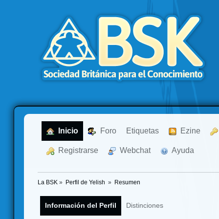
  Inicio
  Foro
Etiquetas
  Ezine
  Registrarse
  Webchat
  Ayuda
La BSK
»
Perfil de Yelish 
»
Resumen
Información del Perfil
Distinciones