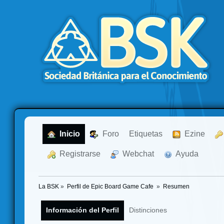
  Inicio
  Foro
Etiquetas
  Ezine
  Registrarse
  Webchat
  Ayuda
La BSK
»
Perfil de Epic Board Game Cafe 
»
Resumen
Información del Perfil
Distinciones