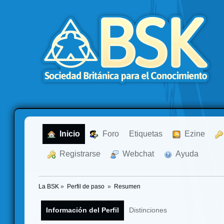
  Inicio
  Foro
Etiquetas
  Ezine
  Registrarse
  Webchat
  Ayuda
La BSK
»
Perfil de paso 
»
Resumen
Información del Perfil
Distinciones