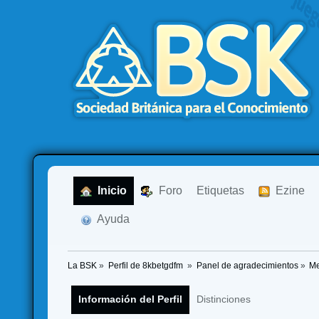
  Inicio
  Foro
Etiquetas
  Ezine
  Ayuda
La BSK
»
Perfil de 8kbetgdfm 
»
Panel de agradecimientos
»
Me
Información del Perfil
Distinciones