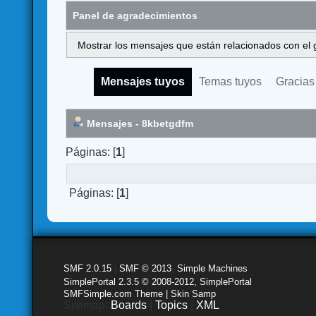
Panel de agradecimientos
Mostrar los mensajes que están relacionados con el 
Mensajes tuyos
Temas tuyos
Gracias
Mensajes - 8kbetgdfm
Páginas: [
1
]
Páginas: [
1
]
SMF 2.0.15
|
SMF © 2013
,
Simple Machines
SimplePortal 2.3.5 © 2008-2012, SimplePortal
SMFSimple.com Theme | Skin Samp
Sitemap:
Boards
|
Topics
|
XML