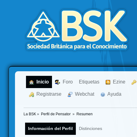
  Inicio
  Foro
Etiquetas
  Ezine
  Registrarse
  Webchat
  Ayuda
La BSK
»
Perfil de Pensator 
»
Resumen
Información del Perfil
Distinciones