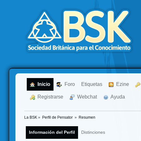
  Inicio
  Foro
Etiquetas
  Ezine
  Registrarse
  Webchat
  Ayuda
La BSK
»
Perfil de Pensator 
»
Resumen
Información del Perfil
Distinciones