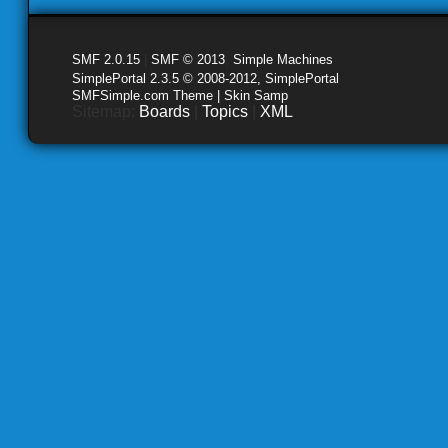
SMF 2.0.15
|
SMF © 2013
,
Simple Machines
SimplePortal 2.3.5 © 2008-2012, SimplePortal
SMFSimple.com Theme | Skin Samp
Sitemap:
Boards
|
Topics
|
XML