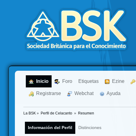
  Inicio
  Foro
Etiquetas
  Ezine
  Registrarse
  Webchat
  Ayuda
La BSK
»
Perfil de Celacanto 
»
Resumen
Información del Perfil
Distinciones