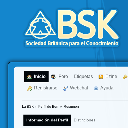
  Inicio
  Foro
Etiquetas
  Ezine
  Registrarse
  Webchat
  Ayuda
La BSK
»
Perfil de Ben 
»
Resumen
Información del Perfil
Distinciones