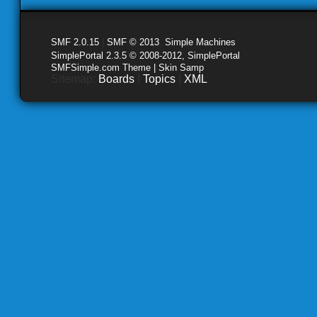
SMF 2.0.15
|
SMF © 2013
,
Simple Machines
SimplePortal 2.3.5 © 2008-2012, SimplePortal
SMFSimple.com Theme | Skin Samp
Sitemap:
Boards
|
Topics
|
XML