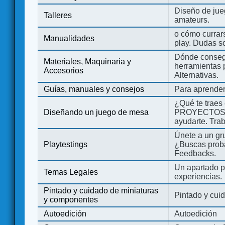
Diseño de jue
Talleres
amateurs.
o cómo currars
Manualidades
play. Dudas so
Dónde consegu
Materiales, Maquinaria y
herramientas 
Accesorios
Alternativas.
Guías, manuales y consejos
Para aprender
¿Qué te traes
Diseñando un juego de mesa
PROYECTOS co
ayudarte. Tra
Únete a un gru
Playtestings
¿Buscas probad
Feedbacks.
Un apartado pa
Temas Legales
experiencias.
Pintado y cuidado de miniaturas
Pintado y cui
y componentes
Autoedición
Autoedición