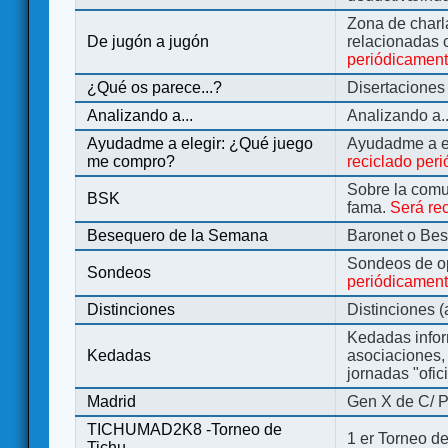
Zona de charl
De jugón a jugón
relacionadas 
periódicamen
¿Qué os parece...?
Disertaciones
Analizando a...
Analizando a..
Ayudadme a elegir: ¿Qué juego
Ayudadme a e
me compro?
reciclado per
Sobre la comu
BSK
fama.
Será re
Besequero de la Semana
Baronet o Be
Sondeos de o
Sondeos
periódicament
Distinciones
Distinciones 
Kedadas infor
Kedadas
asociaciones, 
jornadas "ofic
Madrid
Gen X de C/ P
TICHUMAD2K8 -Torneo de
1 er Torneo de
Tichu