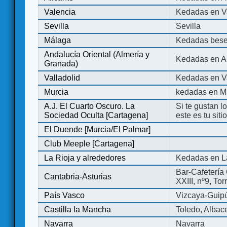
Valencia
Kedadas en V
Sevilla
Sevilla
Málaga
Kedadas bese
Andalucía Oriental (Almería y
Kedadas en An
Granada)
Valladolid
Kedadas en Va
Murcia
kedadas en M
A.J. El Cuarto Oscuro. La
Si te gustan l
Sociedad Oculta [Cartagena]
este es tu sit
El Duende [Murcia/El Palmar]
Club Meeple [Cartagena]
La Rioja y alrededores
Kedadas en L
Bar-Cafetería 
Cantabria-Asturias
XXIII, nº9, To
País Vasco
Vizcaya-Guip
Castilla la Mancha
Toledo, Albac
Navarra
Navarra