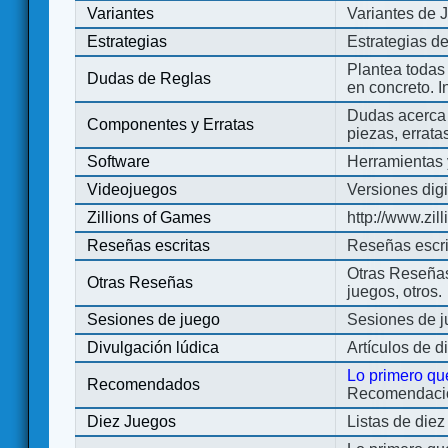
Variantes
Variantes de 
Estrategias
Estrategias d
Plantea todas
Dudas de Reglas
en concreto. 
Dudas acerca 
Componentes y Erratas
piezas, errata
Software
Herramientas 
Videojuegos
Versiones digi
Zillions of Games
http://www.zi
Reseñas escritas
Reseñas escri
Otras Reseñas 
Otras Reseñas
juegos, otros.
Sesiones de juego
Sesiones de 
Divulgación lúdica
Artículos de d
Lo primero qu
Recomendados
Recomendacion
Diez Juegos
Listas de die