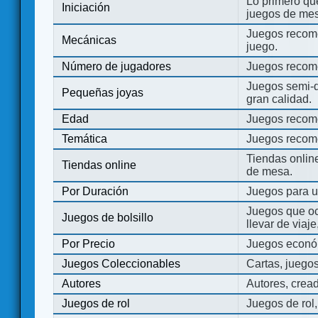
Lo primero que
Iniciación
juegos de mes
Juegos recome
Mecánicas
juego.
Número de jugadores
Juegos recom
Juegos semi-d
Pequeñas joyas
gran calidad.
Edad
Juegos recom
Temática
Juegos recom
Tiendas onli
Tiendas online
de mesa.
Por Duración
Juegos para u
Juegos que o
Juegos de bolsillo
llevar de viaje
Por Precio
Juegos económ
Juegos Coleccionables
Cartas, juego
Autores
Autores, crea
Juegos de rol
Juegos de rol,