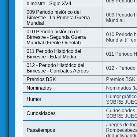
008 Periodo hi
bimestre - Siglo XVII
009 Periodo histórico del
009 Periodo hi
Bimestre - La Primera Guerra
Mundial.
Mundial
010 Periodo histórico del
010 Periodo h
Bimestre - Segunda Guerra
Mundial (Frent
Mundial (Frente Oriental)
011 Periodo Histórico del
011 Periodo H
Bimestre - Edad Media
012 - Periodo Histórico del
012 - Periodo
Bimestre - Combates Aéreos
Premios BSK
Premios BSK
Nominados
Nominados (fa
Humor gráfico
Humor
SOBRE JUEG
Curiosidades.
Curiosidades
SOBRE JUEG
Juegos de Ing
Pasatiempos
Rompecabezas
deductiva/indu