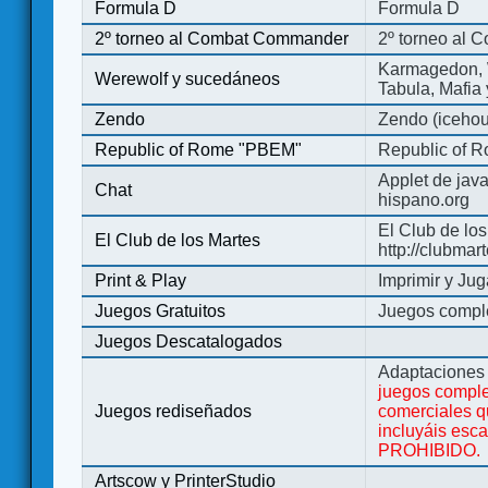
Formula D
Formula D
2º torneo al Combat Commander
2º torneo al
Karmagedon, W
Werewolf y sucedáneos
Tabula, Mafia
Zendo
Zendo (iceho
Republic of Rome "PBEM"
Republic of 
Applet de jav
Chat
hispano.org
El Club de los
El Club de los Martes
http://clubmar
Print & Play
Imprimir y Jug
Juegos Gratuitos
Juegos complet
Juegos Descatalogados
Adaptaciones 
juegos comple
Juegos rediseñados
comerciales q
incluyáis esc
PROHIBIDO.
Artscow y PrinterStudio