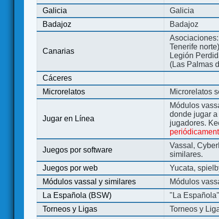
Galicia
Galicia
Badajoz
Badajoz
Asociaciones:
Tenerife norte
Canarias
Legión Perdida
(Las Palmas d
Cáceres
Microrelatos
Microrelatos 
Módulos vassa
donde jugar 
Jugar en Línea
jugadores. Ke
periódicamen
Vassal, Cyber
Juegos por software
similares.
Juegos por web
Yucata, spiel
Módulos vassal y similares
Módulos vassa
La Española (BSW)
"La Española
Torneos y Ligas
Torneos y Lig