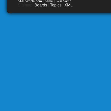
SMFSimple.com Theme | Skin Samp
Sitemap:
Boards
|
Topics
|
XML