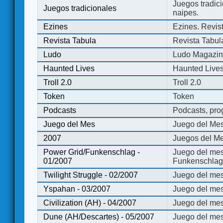
Juegos tradici
Juegos tradicionales
naipes.
Ezines
Ezines. Revist
Revista Tabula
Revista Tabul
Ludo
Ludo Magazi
Haunted Lives
Haunted Live
Troll 2.0
Troll 2.0
Token
Token
Podcasts
Podcasts, pro
Juego del Mes
Juego del Me
2007
Juegos del Me
Power Grid/Funkenschlag -
Juego del mes
01/2007
Funkenschlag 
Twilight Struggle - 02/2007
Juego del mes
Yspahan - 03/2007
Juego del me
Civilization (AH) - 04/2007
Juego del mes 
Dune (AH/Descartes) - 05/2007
Juego del me