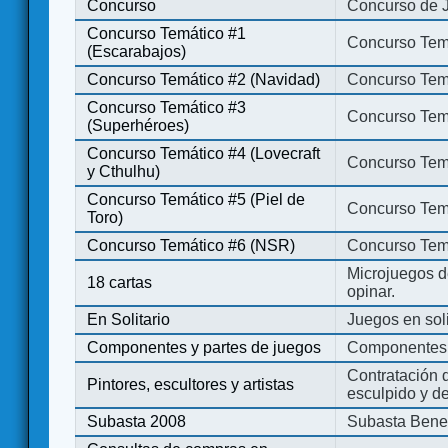
Concurso
Concurso de 
Concurso Temático #1
Concurso Temá
(Escarabajos)
Concurso Temático #2 (Navidad)
Concurso Tem
Concurso Temático #3
Concurso Tem
(Superhéroes)
Concurso Temático #4 (Lovecraft
Concurso Temá
y Cthulhu)
Concurso Temático #5 (Piel de
Concurso Temá
Toro)
Concurso Temático #6 (NSR)
Concurso Tem
Microjuegos d
18 cartas
opinar.
En Solitario
Juegos en soli
Componentes y partes de juegos
Componentes 
Contratación d
Pintores, escultores y artistas
esculpido y d
Subasta 2008
Subasta Bene