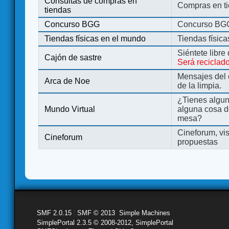
Consultas de compras en
Compras en ti
tiendas
Concurso BGG
Concurso BG
Tiendas físicas en el mundo
Tiendas físic
Siéntete libre
Cajón de sastre
Será reciclad
Mensajes del 
Arca de Noe
de la limpia.
¿Tienes algu
Mundo Virtual
alguna cosa d
mesa?
Cineforum, vis
Cineforum
propuestas
SMF 2.0.15
|
SMF © 2013
,
Simple Machines
SimplePortal 2.3.5 © 2008-2012, SimplePortal