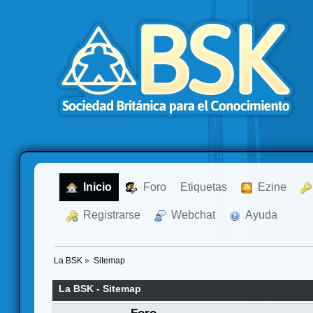
  Inicio
  Foro
Etiquetas
  Ezine
  Registrarse
  Webchat
  Ayuda
La BSK
»
Sitemap
La BSK - Sitemap