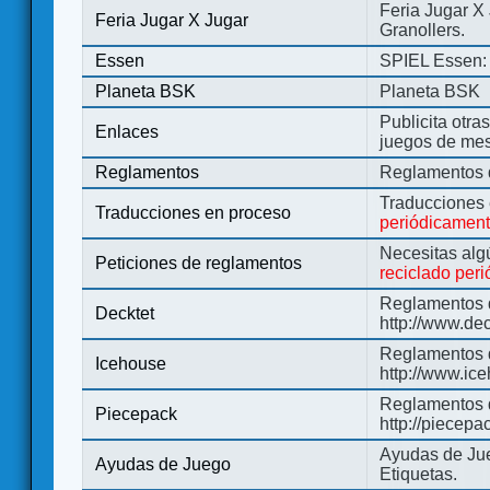
Feria Jugar X
Feria Jugar X Jugar
Granollers.
Essen
SPIEL Essen: 
Planeta BSK
Planeta BSK
Publicita otra
Enlaces
juegos de me
Reglamentos
Reglamentos d
Traducciones
Traducciones en proceso
periódicamen
Necesitas alg
Peticiones de reglamentos
reciclado per
Reglamentos d
Decktet
http://www.de
Reglamentos d
Icehouse
http://www.ic
Reglamentos 
Piecepack
http://piecepa
Ayudas de Jue
Ayudas de Juego
Etiquetas.