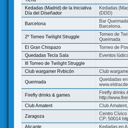
Kedadas (Madrid) de la Iniciativa
Kedadas (Madri
Día del Diseñador
(DDD)
Bar Queimada.
Barcelona
Barcelona.
Torneo de Twil
2º Torneo Twilight Struggle
Queimada
El Gran Chispazo
Torneo de Po
Quedadas Tecla Sala
Eventos lúdico
III Torneo de Twilight Struggle
Club wargamer Rvbicón
Club wargame
Queidadas en
Queimada
www.eldracde
Firefly drinks
Firefly drinks & games
http://www.fir
Club Amatent
Club Amatent,
Centro Cívico 
Zaragoza
CP: 50014 http
Alicante
Kedadas en Al