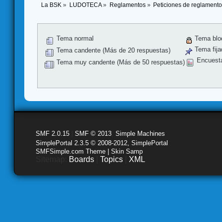
La BSK
»
LUDOTECA
»
Reglamentos
»
Peticiones de reglament
Tema normal
Tema blo
Tema fija
Tema candente (Más de 20 respuestas)
Encuest
Tema muy candente (Más de 50 respuestas)
SMF 2.0.15
|
SMF © 2013
,
Simple Machines
SimplePortal 2.3.5 © 2008-2012, SimplePortal
SMFSimple.com Theme | Skin Samp
Sitemap:
Boards
|
Topics
|
XML