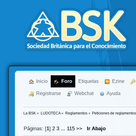
  Inicio
  Foro
Etiquetas
  Ezine
  Registrarse
  Webchat
  Ayuda
La BSK
»
LUDOTECA
»
Reglamentos
»
Peticiones de reglamento
Páginas: [
1
]
2
3
...
115
>>
Ir Abajo