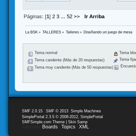
Páginas: [
1
]
2
3
...
52
>>
Ir Arriba
La BSK
»
TALLERES
»
Talleres
»
Diseñando un juego de mesa
Tema normal
Tema blo
Tema fija
Tema candente (Más de 20 respuestas)
Encuest
Tema muy candente (Más de 50 respuestas)
SMF 2.0.15
|
SMF © 2013
,
Simple Machines
SimplePortal 2.3.5 © 2008-2012, SimplePortal
SMFSimple.com Theme | Skin Samp
Sitemap:
Boards
|
Topics
|
XML