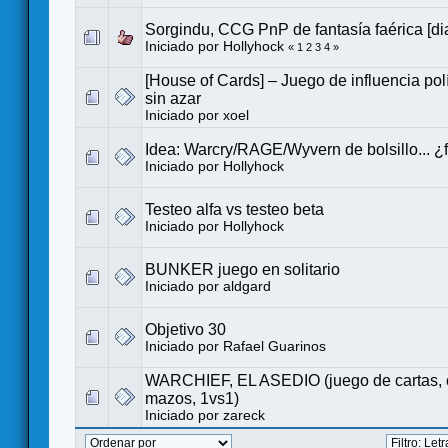
Sorgindu, CCG PnP de fantasía faérica [dia
Iniciado por
Hollyhock
«
1
2
3
4
»
[House of Cards] – Juego de influencia polí
sin azar
Iniciado por
xoel
Idea: Warcry/RAGE/Wyvern de bolsillo... ¿
Iniciado por
Hollyhock
Testeo alfa vs testeo beta
Iniciado por
Hollyhock
BUNKER juego en solitario
Iniciado por
aldgard
Objetivo 30
Iniciado por
Rafael Guarinos
WARCHIEF, EL ASEDIO (juego de cartas, c
mazos, 1vs1)
Iniciado por
zareck