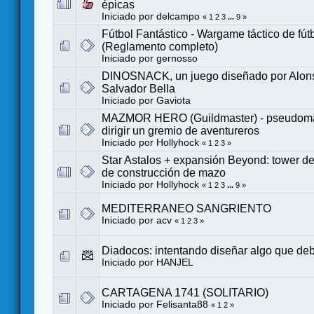
épicas
Iniciado por
delcampo
«
1
2
3
...
9
»
Fútbol Fantástico - Wargame táctico de fút
(Reglamento completo)
Iniciado por
gernosso
DINOSNACK, un juego diseñado por Alonso
Salvador Bella
Iniciado por
Gaviota
MAZMOR HERO (Guildmaster) - pseudoma
dirigir un gremio de aventureros
Iniciado por
Hollyhock
«
1
2
3
»
Star Astalos + expansión Beyond: tower def
de construcción de mazo
Iniciado por
Hollyhock
«
1
2
3
...
9
»
MEDITERRANEO SANGRIENTO
Iniciado por
acv
«
1
2
3
»
Diadocos: intentando diseñar algo que debe
Iniciado por
HANJEL
CARTAGENA 1741 (SOLITARIO)
Iniciado por
Felisanta88
«
1
2
»