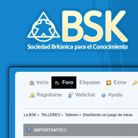
  Inicio
  Foro
Etiquetas
  Ezine
  Registrarse
  Webchat
  Ayuda
La BSK
»
TALLERES
»
Talleres
»
Diseñando un juego de mesa
IMPORTANTE!!!