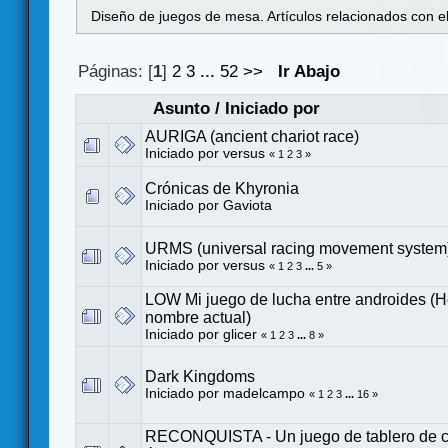
Diseño de juegos de mesa. Artículos relacionados con e
Páginas: [
1
]
2
3
...
52
>>
Ir Abajo
Asunto
/
Iniciado por
AURIGA (ancient chariot race)
Iniciado por
versus
«
1
2
3
»
Crónicas de Khyronia
Iniciado por
Gaviota
URMS (universal racing movement system
Iniciado por
versus
«
1
2
3
...
5
»
LOW Mi juego de lucha entre androides 
nombre actual)
Iniciado por
glicer
«
1
2
3
...
8
»
Dark Kingdoms
Iniciado por
madelcampo
«
1
2
3
...
16
»
RECONQUISTA - Un juego de tablero de c