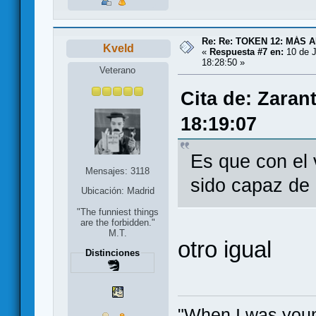
Re: Re: TOKEN 12: MÁS 
Kveld
«
Respuesta #7 en:
10 de J
18:28:50 »
Veterano
Cita de: Zaran
18:19:07
Es que con el 
Mensajes: 3118
sido capaz de 
Ubicación: Madrid
"The funniest things
are the forbidden."
M.T.
otro igual
Distinciones
"When I was youn