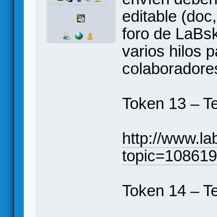
editable (doc,
foro de LaBsk 
varios hilos 
colaboradore
Token 13 – T
http://www.la
topic=108619
Token 14 – T