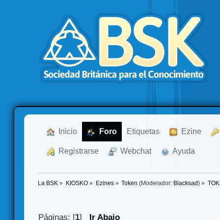
  Inicio
  Foro
Etiquetas
  Ezine
  Registrarse
  Webchat
  Ayuda
La BSK
»
KIOSKO
»
Ezines
»
Token
(Moderador:
Blacksad
) »
TOK
Páginas: [
1
]
Ir Abajo