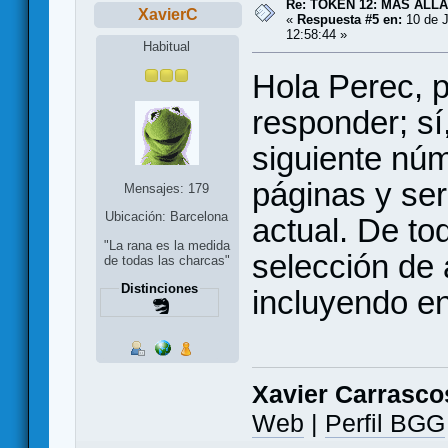
Re: TOKEN 12: MÁS ALL
XavierC
«
Respuesta #5 en:
10 de J
12:58:44 »
Habitual
Hola Perec, p
responder; sí
siguiente nú
páginas y se
Mensajes: 179
Ubicación: Barcelona
actual. De t
"La rana es la medida
selección de a
de todas las charcas"
Distinciones
incluyendo e
Xavier Carrasco
Web
|
Perfil BGG