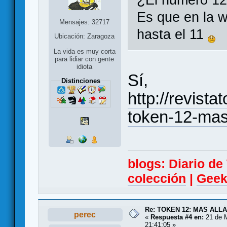
¿El numero 12 
Es que en la w
Mensajes: 32717
hasta el 11
Ubicación: Zaragoza
La vida es muy corta
para lidiar con gente
idiota
Sí,
Distinciones
http://revist
token-12-mas-
blogs:
Diario d
colección
|
Geek
Re: TOKEN 12: MÁS ALL
perec
«
Respuesta #4 en:
21 de 
21:41:05 »