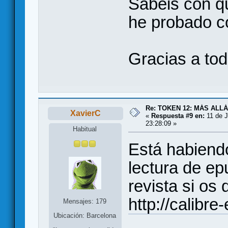
Sabeis con qu
he probado co
Gracias a to
Re: TOKEN 12: MÁS ALL
XavierC
«
Respuesta #9 en:
11 de J
23:28:09 »
Habitual
Está habiend
lectura de ep
revista si os 
http://calibr
Mensajes: 179
Ubicación: Barcelona