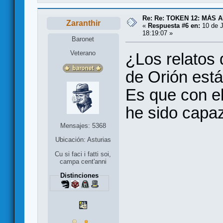
Re: Re: TOKEN 12: MÁS 
Zaranthir
«
Respuesta #6 en:
10 de J
18:19:07 »
Baronet
Veterano
¿Los relatos
de Orión est
Es que con el
he sido capaz
Mensajes: 5368
Ubicación: Asturias
Cu si faci i fatti soi,
campa cent'anni
Distinciones