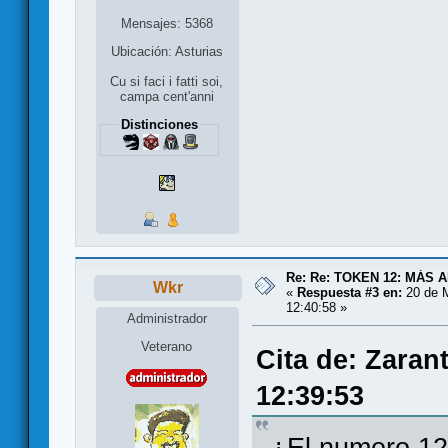
Mensajes: 5368
Ubicación: Asturias
Cu si faci i fatti soi,
campa cent'anni
Distinciones
Re: Re: TOKEN 12: MÁS 
Wkr
«
Respuesta #3 en:
20 de 
12:40:58 »
Administrador
Veterano
Cita de: Zaran
12:39:53