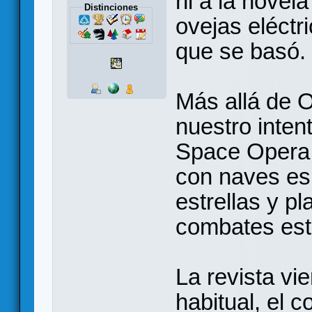
ni a la novel
Distinciones
ovejas eléctri
que se basó.
Más allá de O
nuestro inten
Space Opera.
con naves es
estrellas y p
combates este
La revista vi
habitual, el 