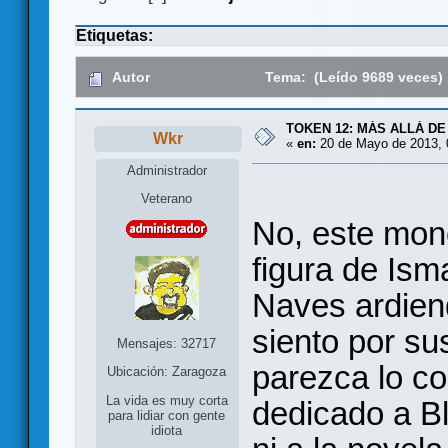
Etiquetas:
Autor
Tema: (Leído 9689 veces)
TOKEN 12: MÁS ALLÁ DE
Wkr
«
en:
20 de Mayo de 2013, 
Administrador
Veterano
No, este mono
figura de Ism
Naves ardien
siento por s
Mensajes: 32717
parezca lo co
Ubicación: Zaragoza
La vida es muy corta
dedicado a Bl
para lidiar con gente
idiota