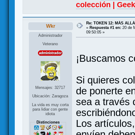
colección
|
Geek
Re: TOKEN 12: MÁS ALL
Wkr
«
Respuesta #1 en:
20 de 
09:50:05 »
Administrador
Veterano
¡Buscamos co
Si quieres co
Mensajes: 32717
de ponerte en
Ubicación: Zaragoza
sea a través 
La vida es muy corta
escribiéndono
para lidiar con gente
idiota
Los artículos
Distinciones
envíen deben