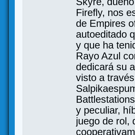
Skyre, dueño 
Firefly, nos 
de Empires of
autoeditado q
y que ha teni
Rayo Azul con 
dedicará su a
visto a través
Salpikaespum
Battlestation
y peculiar, h
juego de rol,
cooperativame