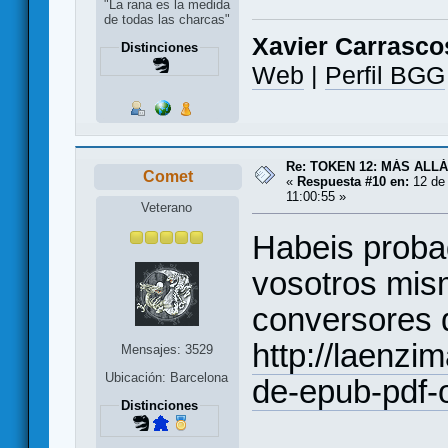
"La rana es la medida
de todas las charcas"
Xavier Carrasco
Distinciones
Web
|
Perfil BGG
Re: TOKEN 12: MÁS ALL
Comet
«
Respuesta #10 en:
12 de 
11:00:55 »
Veterano
Habeis probad
vosotros mis
conversores d
http://laenzi
Mensajes: 3529
Ubicación: Barcelona
de-epub-pdf-o
Distinciones