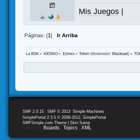
Mis Juegos
|
Páginas: [
1
]
Ir Arriba
La BSK
»
KIOSKO
»
Ezines
»
Token
(Moderador:
Blacksad
) »
TO
SMF 2.0.15
|
SMF © 2013
,
Simple Machines
SimplePortal 2.3.5 © 2008-2012, SimplePortal
SMFSimple.com Theme | Skin Samp
Sitemap:
Boards
|
Topics
|
XML