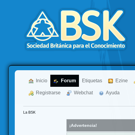
  Inicio
  Forum
Etiquetas
  Ezine
  Registrarse
  Webchat
  Ayuda
La BSK
¡Advertencia!