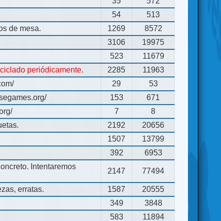
35
572
54
513
gos de mesa.
1269
8572
3106
19975
523
11679
eciclado periódicamente
.
2285
11963
com/
29
53
usegames.org/
153
671
org/
7
8
uetas.
2192
20656
1507
13799
392
6953
concreto. Intentaremos
2147
77494
zas, erratas.
1587
20555
349
3848
583
11894