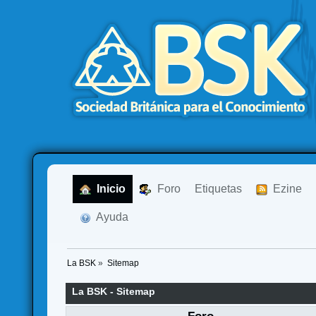
  Inicio
  Foro
Etiquetas
  Ezine
  Ayuda
La BSK
»
Sitemap
La BSK - Sitemap