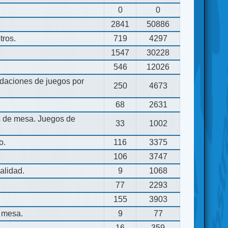
0
0
2841
50886
tros.
719
4297
1547
30228
546
12026
aciones de juegos por
250
4673
68
2631
os de mesa. Juegos de
33
1002
o.
116
3375
106
3747
alidad.
9
1068
77
2293
155
3903
 mesa.
9
77
16
359