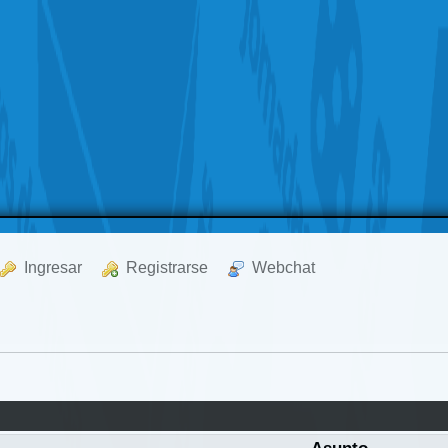
  Ingresar
  Registrarse
  Webchat