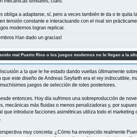
n mecánicas similares, claro.
obliga a adaptarse, sí, pero a veces también te da o te quita la
n tensión constante e interactuando con el rival sin prácticame
gos modernos logran replicar.
mbros Han dado un gracias!
ecido mal Puerto Rico o los juegos modernos no le llegan a la alt
discusión a la que le he estado dando vueltas últimamente sobre 
que este diseño de Andreas Seyfarth era el rey indiscutible, 
 muchísimos juegos de selección de roles posteriores.
sde entonces. Hoy día sufrimos una sobreproducción de noved
 mecánicas más fluidas o menos penalizadoras y, por supuesto, 
al que introduce facciones asimétricas utiliza todo el marketin
.
perspectiva muy concreta: ¿Cómo ha envejecido realmente Puer