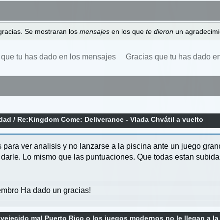
gracias. Se mostraran los
mensajes
en los que
te dieron
un agradecimi
 que tu has dado en los mensajes
Gracias que tu has dado e
idad
/
Re:Kingdom Come: Deliverance - Vlada Chvátil a vuelto
s para ver analisis y no lanzarse a la piscina ante un juego gra
a darle. Lo mismo que las puntuaciones. Que todas estan subid
mbro Ha dado un gracias!
vejecido mal Puerto Rico o los juegos modernos no le llegan a la