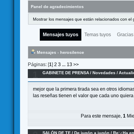
Panel de agradecimientos
Mostrar los mensajes que están relacionados con el 
Mensajes tuyos
Temas tuyos
Gracias
Mensajes - herosilence
Páginas: [
1
]
2
3
...
13
>>
1
GABINETE DE PRENSA
/
Novedades / Actual
mejor que la primera tirada sea en otros idioma
las reseñas tienen el valor que cada uno quier
Para este mensaje,
1
Mie
SALÓN DE TE
/
De jugón a jugón
/
Re:¿Ha en