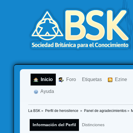
  Inicio
  Foro
Etiquetas
  Ezine
  Ayuda
La BSK
»
Perfil de herosilence 
»
Panel de agradecimientos
»
M
Información del Perfil
Distinciones