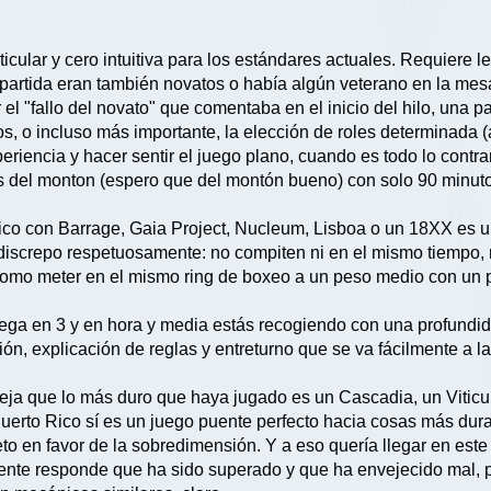
icular y cero intuitiva para los estándares actuales. Requiere
partida eran también novatos o había algún veterano en la mesa
el "fallo del novato" que comentaba en el inicio del hilo, una 
cios, o incluso más importante, la elección de roles determinada
eriencia y hacer sentir el juego plano, cuando es todo lo contrar
s del monton (espero que del montón bueno) con solo 90 minuto
Rico con Barrage, Gaia Project, Nucleum, Lisboa o un 18XX es 
discrepo respetuosamente: no compiten ni en el mismo tiempo, 
 como meter en el mismo ring de boxeo a un peso medio con un 
iega en 3 y en hora y media estás recogiendo con una profundid
, explicación de reglas y entreturno que se va fácilmente a la
ja que lo más duro que haya jugado es un Cascadia, un Viticul
Puerto Rico sí es un juego puente perfecto hacia cosas más dura
o en favor de la sobredimensión. Y a eso quería llegar en este
gente responde que ha sido superado y que ha envejecido mal,