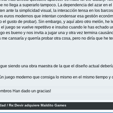
ue no llega a superarlo tampoco. La dependencia del azar en el r
ten ante la simplicidad visual, la interacción tensa en los barco
a los euros modernos que intentan condensar esa gestión econó
 el gusto de probar). Sin embargo, y aquí abro otro melón, he 
, el juego se vuelve repetitivo e insulso cuando le has echado 
go es bueno y nos invita a jugar una y otra vez termina causá
 me cansaría y querría probar otra cosa, pero no diría que he te
igue siendo una obra maestra de la que el diseño actual deber
gún juego moderno que consiga lo mismo en el mismo tiempo y
mbros Han dado un gracias!
idad
/
Re:Devir adquiere Maldito Games