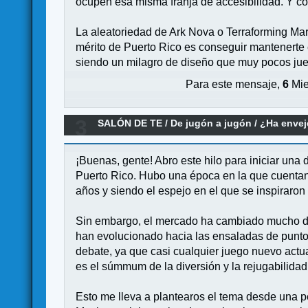
ocupen esa misma franja de accesibilidad. Y co
La aleatoriedad de Ark Nova o Terraforming Mars 
mérito de Puerto Rico es conseguir mantenerte e
siendo un milagro de diseño que muy pocos jue
Para este mensaje,
6
Mie
3
SALÓN DE TE
/
De jugón a jugón
/
¿Ha envej
¡Buenas, gente! Abro este hilo para iniciar una 
Puerto Rico. Hubo una época en la que cuentan 
años y siendo el espejo en el que se inspiraron
Sin embargo, el mercado ha cambiado mucho de
han evolucionado hacia las ensaladas de puntos,
debate, ya que casi cualquier juego nuevo actu
es el súmmum de la diversión y la rejugabilidad
Esto me lleva a plantearos el tema desde una 