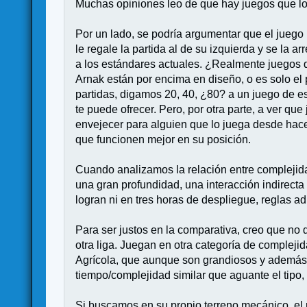
Muchas opiniones leo de que hay juegos que lo
Por un lado, se podría argumentar que el juego 
le regale la partida al de su izquierda y se la a
a los estándares actuales. ¿Realmente juegos q
Arnak están por encima en diseño, o es solo e
partidas, digamos 20, 40, ¿80? a un juego de e
te puede ofrecer. Pero, por otra parte, a ver qu
envejecer para alguien que lo juega desde hac
que funcionen mejor en su posición.
Cuando analizamos la relación entre complejida
una gran profundidad, una interacción indirect
logran ni en tres horas de despliegue, reglas 
Para ser justos en la comparativa, creo que no 
otra liga. Juegan en otra categoría de complej
Agrícola, que aunque son grandiosos y además
tiempo/complejidad similar que aguante el tipo,
Si buscamos en su propio terreno mecánico, el r