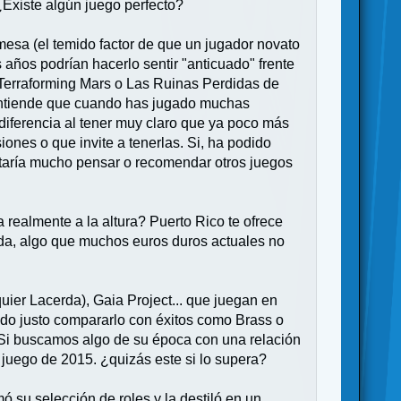
Existe algún juego perfecto?
mesa (el temido factor de que un jugador novato
us años podrían hacerlo sentir "anticuado" frente
 Terraforming Mars o Las Ruinas Perdidas de
 entiende que cuando has jugado muchas
diferencia al tener muy claro que ya poco más
iones o que invite a tenerlas. Si, ha podido
staría mucho pensar o recomendar otros juegos
realmente a la altura? Puerto Rico te ofrece
ida, algo que muchos euros duros actuales no
uier Lacerda), Gaia Project... que juegan en
odo justo compararlo con éxitos como Brass o
Si buscamos algo de su época con una relación
 juego de 2015. ¿quizás este si lo supera?
 su selección de roles y la destiló en un