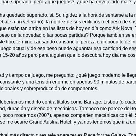
 han superado, pero ¿qué juegos?, ¿qué ha envejecido mal?, ¿
ha quedado superado, sí. Su rigidez a la hora de sentarse a la 
rrebate a un veterano), la rigidez de sus edificios o el peso de s
ue están tan arriba en las listas de hoy en día como Ark Nova,
l peso de la novedad o las pocas partidas? Porque también se
ste tipo, termine causando cansancio, pereza o un poquito de in
e juego actual y de ese peso puede aguantar esa cantidad de ses
e 15-20 años pero para alguien que lo descubra hoy día me co
d y tiempo de juego, me pregunto: ¿qué juego moderno le llega 
a constante y una tensión enorme en apenas 90 minutos de part
adicionales y sobreproducción de componentes.
deberíamos medirlo contra títulos como Barrage, Lisboa (o cualq
idad, duración y diseño de mecánicas. Tampoco me parece del t
, poco modernos (2007), apenas comparten mecánicas con él. 
 se me ocurre Grand Austria Hotel, y ya nos tenemos que ir a un
ival más directo quesuele aparecer es Race for the Galaxy. Tomó