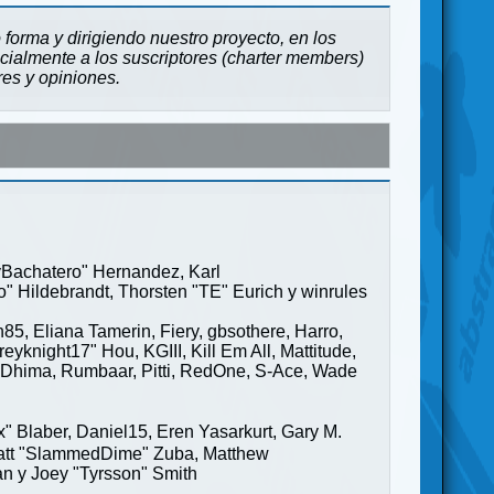
forma y dirigiendo nuestro proyecto, en los
cialmente a los suscriptores (charter members)
res y opiniones.
ayBachatero" Hernandez, Karl
" Hildebrandt, Thorsten "TE" Eurich y winrules
85, Eliana Tamerin, Fiery, gbsothere, Harro,
yknight17" Hou, KGIII, Kill Em All, Mattitude,
ge" Dhima, Rumbaar, Pitti, RedOne, S-Ace, Wade
Blaber, Daniel15, Eren Yasarkurt, Gary M.
 Matt "SlammedDime" Zuba, Matthew
an y Joey "Tyrsson" Smith