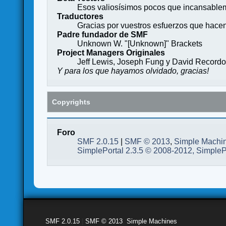
Esos valiosísimos pocos que incansableme
Traductores
Gracias por vuestros esfuerzos que hace
Padre fundador de SMF
Unknown W. "[Unknown]" Brackets
Project Managers Originales
Jeff Lewis, Joseph Fung y David Record
Y para los que hayamos olvidado, gracias!
Copyrights
Foro
SMF 2.0.15
|
SMF © 2013
,
Simple Machi
SimplePortal 2.3.5 © 2008-2012, SimpleP
SMF 2.0.15
|
SMF © 2013
,
Simple Machines