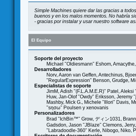
Simple Machines quiere dar las gracias a todos
buenos y en los malos momentos. No habría sido
- gracias por instalar y usar nuestro software a
El Equipo
Soporte del proyecto
Michael "Oldiesmann" Eshom, Amacythe, 
Desarrolladores
Norv, Aaron van Geffen, Antechinus, Bjoe
"RegularExpression" Benson, Grudge, Mich
Especialistas de soporte
JimM, Adish "(F.L.A.M.E.R)" Patel, Aleksi
Huw, Jan-Olof "Owdy" Eriksson, Jeremy "je
Mashby, Mick G., Michele "Illori" Davis, 
"sησω" Poulsen y xenovanis
Personalizadores
Brad "IchBin™" Grow, ディン1031, Brannon 
Gadsdon, Jason "JBlaze" Clemons, Jerry,
"Labradoodle-360" Kerle, Nibogo, Niko, P
Escritores de documentación