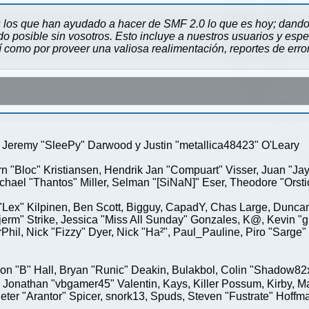
 los que han ayudado a hacer de SMF 2.0 lo que es hoy; dando 
 posible sin vosotros. Esto incluye a nuestros usuarios y espe
sí como por proveer una valiosa realimentación, reportes de erro
Jeremy "SleePy" Darwood y Justin "metallica48423" O'Leary
rn "Bloc" Kristiansen, Hendrik Jan "Compuart" Visser, Juan "J
ael "Thantos" Miller, Selman "[SiNaN]" Eser, Theodore "Orstio
 "Lex" Kilpinen, Ben Scott, Bigguy, CapadY, Chas Large, Duncan
rm" Strike, Jessica "Miss All Sunday" Gonzales, K@, Kevin "gre
MrPhil, Nick "Fizzy" Dyer, Nick "Ha²", Paul_Pauline, Piro "Sar
"B" Hall, Bryan "Runic" Deakin, Bulakbol, Colin "Shadow82x" 
 Jonathan "vbgamer45" Valentin, Kays, Killer Possum, Kirby,
eter "Arantor" Spicer, snork13, Spuds, Steven "Fustrate" Hoffm