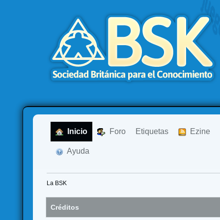
  Inicio
  Foro
Etiquetas
  Ezine
  Ayuda
La BSK
Créditos