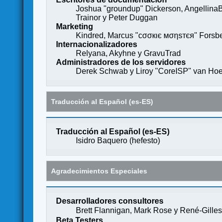
Joshua "groundup" Dickerson, AngellinaB
Trainor y Peter Duggan
Marketing
Kindred, Marcus "cσσкιє мσηѕтєя" Forsber
Internacionalizadores
Relyana, Akyhne y GravuTrad
Administradores de los servidores
Derek Schwab y Liroy "CoreISP" van Hoe
Traducción al Español (es-ES)
Traducción al Español (es-ES)
Isidro Baquero (
hefesto
)
Agradecimientos Especiales
Desarrolladores consultores
Brett Flannigan, Mark Rose y René-Gille
Beta Testers