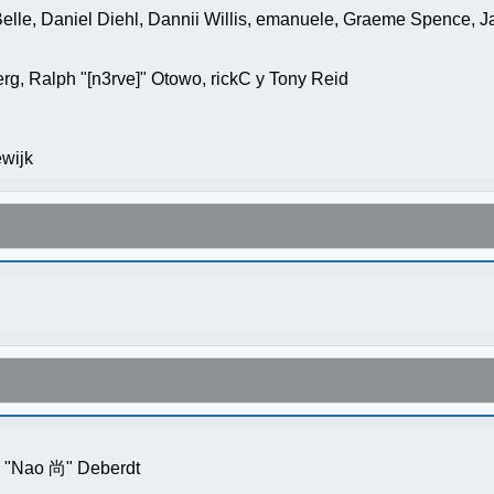
elle, Daniel Diehl, Dannii Willis, emanuele, Graeme Spence, 
g, Ralph "[n3rve]" Otowo, rickC y Tony Reid
wijk
s "Nao 尚" Deberdt