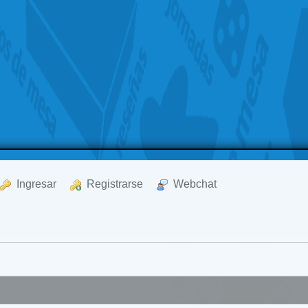
  Ingresar
  Registrarse
  Webchat