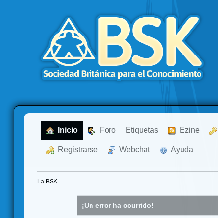
  Inicio
  Foro
Etiquetas
  Ezine
  Registrarse
  Webchat
  Ayuda
La BSK
¡Un error ha ocurrido!