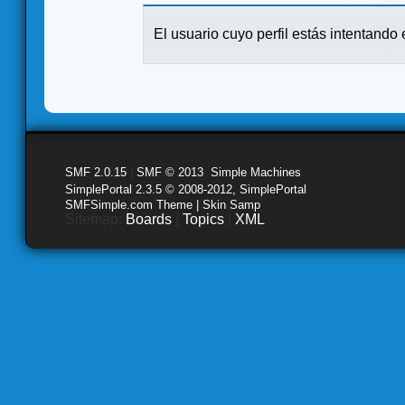
El usuario cuyo perfil estás intentando e
SMF 2.0.15
|
SMF © 2013
,
Simple Machines
SimplePortal 2.3.5 © 2008-2012, SimplePortal
SMFSimple.com Theme | Skin Samp
Sitemap:
Boards
|
Topics
|
XML